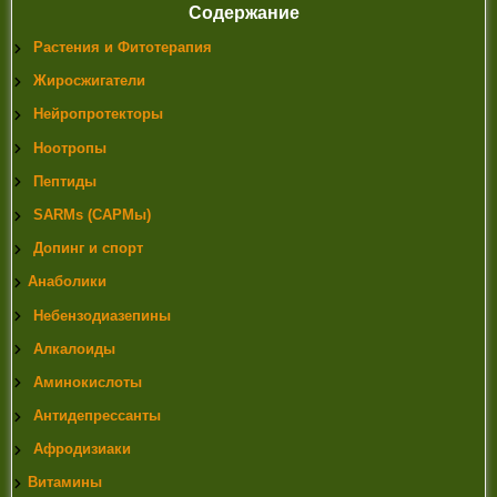
Содержание
Растения и Фитотерапия
Жиросжигатели
Нейропротекторы
Ноотропы
Пептиды
SARMs (САРМы)
Допинг и спорт
Анаболики
Небензодиазепины
Алкалоиды
Аминокислоты
Антидепрессанты
Афродизиаки
Витамины