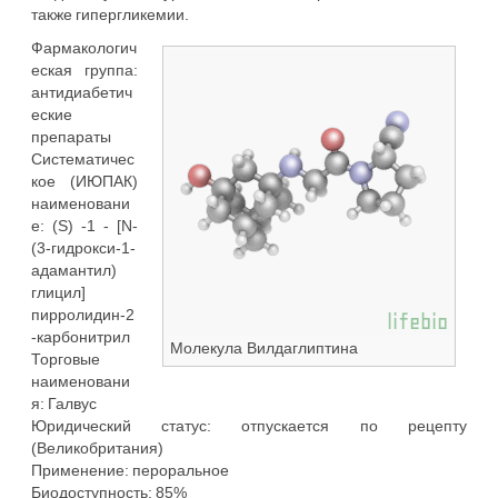
также гипергликемии.
Фармакологич
еская группа:
антидиабетич
еские
препараты
Систематичес
кое (ИЮПАК)
наименовани
е: (S) -1 - [N-
(3-гидрокси-1-
адамантил)
глицил]
пирролидин-2
-карбонитрил
Молекула Вилдаглиптина
Торговые
наименовани
я: Галвус
Юридический статус: отпускается по рецепту
(Великобритания)
Применение: пероральное
Биодоступность: 85%