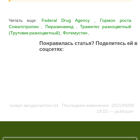
Читать еще:
Federal Drug Agency
,
Гормон роста
Соматотропин
,
Пиразинамид
,
Траметес разноцветный
(Трутовик разноцветный)
,
Фотемустин
,
Понравилась статья? Поделитесь ей в
соцсетях:
галвус-вилдаглиптин.txt
· Последнее изменение: 2021/04/08
18:02 —
jackhazer