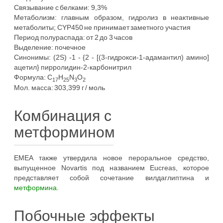
Связывание с белками: 9,3%
Метаболизм: главным образом, гидролиз в неактивные
метаболиты; CYP450 не принимает заметного участия
Период полураспада: от 2 до 3 часов
Выделение: почечное
Синонимы: (2S) -1 - {2 - [(3-гидрокси-1-адамантил) амино]
ацетил} пирролидин-2-карбонитрил
Формула: C
H
N
O
17
25
3
2
Мол. масса: 303,399 г / моль
Комбинация с
метформином
EMEA также утвердила новое пероральное средство,
выпущенное Novartis под названием Eucreas, которое
представляет собой сочетание вилдаглиптина и
метформина
.
Побочные эффекты