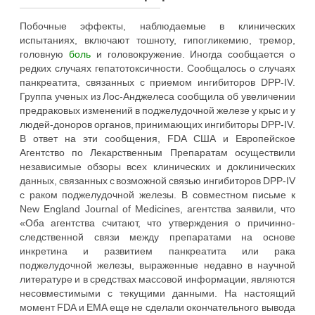
Побочные эффекты, наблюдаемые в клинических
испытаниях, включают тошноту, гипогликемию, тремор,
головную
боль
и головокружение. Иногда сообщается о
редких случаях гепатотоксичности. Сообщалось о случаях
панкреатита, связанных с приемом ингибиторов DPP-IV.
Группа ученых из Лос-Анджелеса сообщила об увеличении
предраковых изменений в поджелудочной железе у крыс и у
людей-доноров органов, принимающих ингибиторы DPP-IV.
В ответ на эти сообщения, FDA США и Европейское
Агентство по Лекарственным Препаратам осуществили
независимые обзоры всех клинических и доклинических
данных, связанных с возможной связью ингибиторов DPP-IV
с раком поджелудочной железы. В совместном письме к
New England Journal of Medicines, агентства заявили, что
«Оба агентства считают, что утверждения о причинно-
следственной связи между препаратами на основе
инкретина и развитием панкреатита или рака
поджелудочной железы, выраженные недавно в научной
литературе и в средствах массовой информации, являются
несовместимыми с текущими данными. На настоящий
момент FDA и EMA еще не сделали окончательного вывода