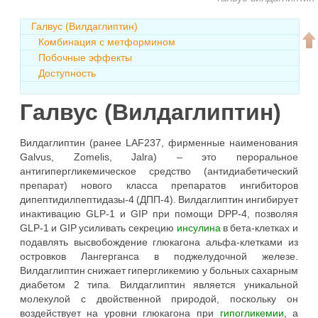
Галвус (Вилдаглиптин)
Комбинация с метформином
Побочные эффекты
Доступность
Галвус (Вилдаглиптин)
Вилдаглиптин (ранее LAF237, фирменные наименования
Galvus, Zomelis, Jalra) – это пероральное
антигипергликемическое средство (антидиабетический
препарат) нового класса препаратов ингибиторов
дипептидилпептидазы-4 (ДПП-4). Вилдаглиптин ингибирует
инактивацию GLP-1 и GIP при помощи DPP-4, позволяя
GLP-1 и GIP усиливать секрецию
инсулина
в бета-клетках и
подавлять высвобождение глюкагона альфа-клетками из
островков Лангерганса в поджелудочной железе.
Вилдаглиптин снижает гипергликемию у больных сахарным
диабетом 2 типа. Вилдаглиптин является уникальной
молекулой с двойственной природой, поскольку он
воздействует на уровни глюкагона при
гипогликемии
, а