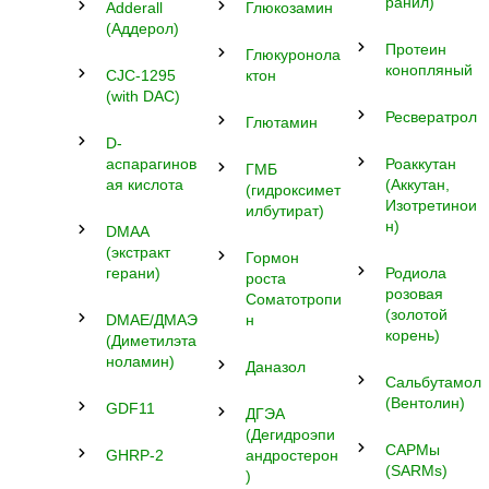
ранил)
Adderall
Глюкозамин
(Аддерол)
Протеин
Глюкуронола
конопляный
CJC-1295
ктон
(with DAC)
Ресвератрол
Глютамин
D-
аспарагинов
Роаккутан
ГМБ
ая кислота
(Аккутан,
(гидроксимет
Изотретинои
илбутират)
н)
DMAA
(экстракт
Гормон
герани)
Родиола
роста
розовая
Соматотропи
(золотой
DMAE/ДМАЭ
н
корень)
(Диметилэта
ноламин)
Даназол
Сальбутамол
(Вентолин)
GDF11
ДГЭА
(Дегидроэпи
САРМы
GHRP-2
андростерон
(SARMs)
)