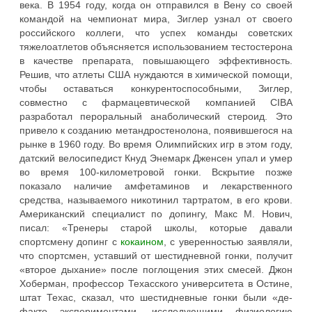
века. В 1954 году, когда он отправился в Вену со своей
командой на чемпионат мира, Зиглер узнал от своего
российского коллеги, что успех команды советских
тяжелоатлетов объясняется использованием тестостерона
в качестве препарата, повышающего эффективность.
Решив, что атлеты США нуждаются в химической помощи,
чтобы оставаться конкурентоспособными, Зиглер,
совместно с фармацевтической компанией CIBA
разработал пероральный анаболический стероид. Это
привело к созданию метандростенолона, появившегося на
рынке в 1960 году. Во время Олимпийских игр в этом году,
датский велосипедист Кнуд Энемарк Дженсен упал и умер
во время 100-километровой гонки. Вскрытие позже
показало наличие амфетаминов и лекарственного
средства, называемого никотинил тартратом, в его крови.
Американский специалист по допингу, Макс М. Нович,
писал: «Тренеры старой школы, которые давали
спортсмену допинг с
кокаином
, с уверенностью заявляли,
что спортсмен, уставший от шестидневной гонки, получит
«второе дыхание» после поглощения этих смесей. Джон
Хоберман, профессор Техасского университета в Остине,
штат Техас, сказал, что шестидневные гонки были «де-
факто экспериментами, исследующими физиологию