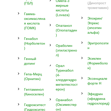
Омега-3
(Динопрост
(ГБЛ)
жирные
трометамин)
кислоты
Гамма-
(Lovаzа)
Эпокрин/
оксимасляна
Эпрекс
я кислота
Опатанол
(эпоэтин
(ГОМК)
(Олопатадин
альфа)
)
Генабол
Эритропоэти
(Норболетон
Ораболин
н
)
(этилэстрено
л)
Эсиклен
Генный
(Формеболо
допинг
Орал
н)
Туринабол
Гепа-Мерц
(4-
Эссенциале
(Орнитин)
хлордегидро
форте Н
метилтестост
ерон)
Гептаминол
Эфедрин
(Киноселен)
(эфедрина
Оранабол
гидрохлорид)
(Оксиместер
Гидрокситест
он)
(Гидрокситес