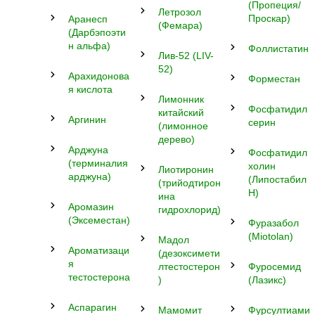
(Пропеция/
Летрозол
Проскар)
Аранесп
(Фемара)
(Дарбэпоэти
н альфа)
Фоллистатин
Лив-52 (LIV-
52)
Арахидонова
Форместан
я кислота
Лимонник
Фосфатидил
китайский
Аргинин
серин
(лимонное
дерево)
Арджуна
Фосфатидил
(терминалия
холин
Лиотиронин
арджуна)
(Липостабил
(трийодтирон
Н)
ина
Аромазин
гидрохлорид)
(Эксеместан)
Фуразабол
(Miotolan)
Мадол
Ароматизаци
(дезоксимети
я
лтестостерон
Фуросемид
тестостерона
)
(Лазикс)
Аспарагин
Мамомит
Фурсултиами