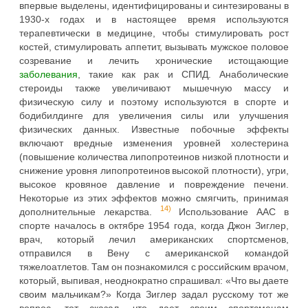
впервые выделены, идентифицированы и синтезированы в
1930-х годах и в настоящее время используются
терапевтически в медицине, чтобы стимулировать рост
костей, стимулировать аппетит, вызывать мужское половое
созревание и лечить хронические истощающие
заболевания
, такие как рак и СПИД. Анаболические
стероиды также увеличивают мышечную массу и
физическую силу и поэтому используются в спорте и
бодибилдинге для увеличения силы или улучшения
физических данных. Известные побочные эффекты
включают вредные изменения уровней холестерина
(повышение количества липопротеинов низкой плотности и
снижение уровня липопротеинов высокой плотности), угри,
высокое кровяное давление и повреждение печени.
Некоторые из этих эффектов можно смягчить, принимая
14)
дополнительные лекарства.
Использование ААС в
спорте началось в октябре 1954 года, когда Джон Зиглер,
врач, который лечил американских спортсменов,
отправился в Вену с американской командой
тяжелоатлетов. Там он познакомился с российским врачом,
который, выпивая, неоднократно спрашивал: «Что вы даете
своим мальчикам?» Когда Зиглер задал русскому тот же
вопрос, тот сказал, что дает своим спортсменам