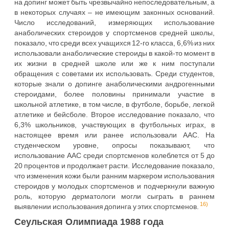
на допинг может быть чрезвычайно непоследовательным, а
в некоторых случаях – не имеющим законных оснований.
Число исследований, измеряющих использование
анаболических стероидов у спортсменов средней школы,
показало, что среди всех учащихся 12-го класса, 6,6% из них
использовали анаболические стероиды в какой-то момент в
их жизни в средней школе или же к ним поступали
обращения с советами их использовать. Среди студентов,
которые знали о допинге анаболическими андрогенными
стероидами, более половины принимали участие в
школьной атлетике, в том числе, в футболе, борьбе, легкой
атлетике и бейсболе. Второе исследование показало, что
6,3% школьников, участвующих в футбольных играх, в
настоящее время или ранее использовали ААС. На
студенческом уровне, опросы показывают, что
использование ААС среди спортсменов колеблется от 5 до
20 процентов и продолжает расти. Исследование показало,
что изменения кожи были ранним маркером использования
стероидов у молодых спортсменов и подчеркнули важную
роль, которую дерматологи могли сыграть в раннем
16)
выявлении использования допинга у этих спортсменов.
Сеульская Олимпиада 1988 года