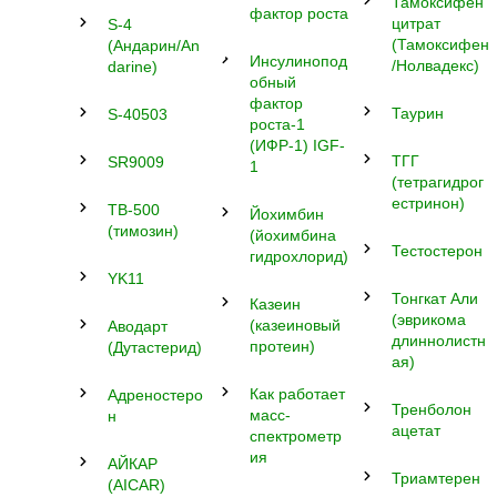
Тамоксифен
фактор роста
цитрат
S-4
(Тамоксифен
(Андарин/An
Инсулинопод
/Нолвадекс)
darine)
обный
фактор
Таурин
S-40503
роста-1
(ИФР-1) IGF-
ТГГ
SR9009
1
(тетрагидрог
естринон)
TB-500
Йохимбин
(тимозин)
(йохимбина
Тестостерон
гидрохлорид)
YK11
Тонгкат Али
Казеин
(эврикома
(казеиновый
Аводарт
длиннолистн
протеин)
(Дутастерид)
ая)
Как работает
Адреностеро
Тренболон
масс-
н
ацетат
спектрометр
ия
АЙКАР
Триамтерен
(AICAR)