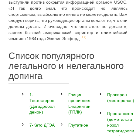
выступили против сокрытия информацией органом USOC.
«Я так долго знал, что происходит, но, являясь
спортсменом, вы абсолютно ничего не можете сделать. Вам
следует верить, что руководящие органы делают то, что они
должны делать. И очевидно, что они этого не делают»,
заявил бывший американский спринтер и олимпийский
17)
чемпион 1984 года Эвелин Эшфорд.
Список популярного
легального и нелегального
допинга
1-
Глицин
Провирон
Тестостерон
пропионил-
(местеролон)
(Дигидробол
L-карнитин
денон)
(ГПЛК)
Простанозол
(деметилста
7-Кето ДГЭА
Глутатион
нозол
тетрагидропи