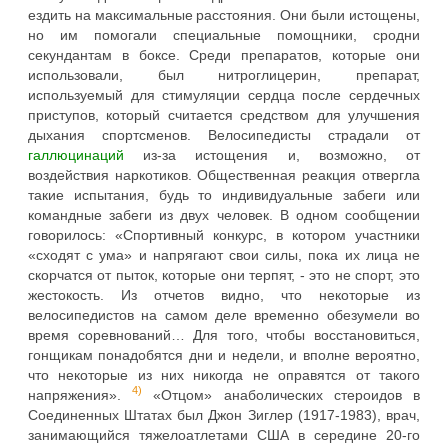
ездить на максимальные расстояния. Они были истощены,
но им помогали специальные помощники, сродни
секундантам в боксе. Среди препаратов, которые они
использовали, был нитроглицерин, препарат,
используемый для стимуляции сердца после сердечных
приступов, который считается средством для улучшения
дыхания спортсменов. Велосипедисты страдали от
галлюцинаций
из-за истощения и, возможно, от
воздействия наркотиков. Общественная реакция отвергла
такие испытания, будь то индивидуальные забеги или
командные забеги из двух человек. В одном сообщении
говорилось: «Спортивный конкурс, в котором участники
«сходят с ума» и напрягают свои силы, пока их лица не
скорчатся от пыток, которые они терпят, - это не спорт, это
жестокость. Из отчетов видно, что некоторые из
велосипедистов на самом деле временно обезумели во
время соревнований… Для того, чтобы восстановиться,
гонщикам понадобятся дни и недели, и вполне вероятно,
что некоторые из них никогда не оправятся от такого
4)
напряжения».
«Отцом» анаболических стероидов в
Соединенных Штатах был Джон Зиглер (1917-1983), врач,
занимающийся тяжелоатлетами США в середине 20-го