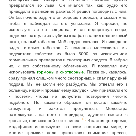
превратился во льва. Он мчался так, как будто его
приводили в движение ракеты. Я решил поговорить с ним.
Он был очень рад, что он хорошо проехал, и сказал мне,
чтобы я наблюдал за его успехами. Я спросил, не
использует ли он вещества, и он подпрыгнул вверх,
поднялся на стул и из глубины шкафа вытащил пластиковый
пакет, полный таблеток. Моё сердце сжалось. Я никогда не
видел столько таблеток. С помощью массажиста мы
подсчитали таблетки: их было 5000, за исключением
гормональных препаратов и снотворных средств. Я забрал
их, к его собственному облегчению. Я позволил ему
использовать
гормоны
и
снотворные
. Позже он, казалось,
сразу принял слишком много снотворных, и спал пару дней
подряд. Мы не могли его разбудить. Мы отвезли его в
больницу, и врачи промыли ему желудок. Они привязали его
к постели, чтобы не допустить повторения чего-то
подобного. Но, каким-то образом, он достал какой-то
стимулятор и захотел прогуляться. Медсестра
натолкнулась на него в коридоре, идущего вместе с
13)
кроватью, привязанной к его спине».
В настоящее время,
модафинил используется во всем спортивном мире, и
многие громкие дела привлекают внимание прессы,