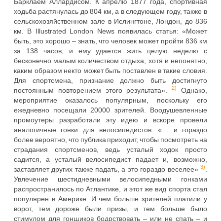
Барклаем Аллардисом. К апрелю 1877 года, спортивная
ходьба растянулась до 804 км, а в следующем году, также в
сельскохозяйственном зале в Ислингтоне, Лондон, до 836
км. В Illustrated London News появилась статья: «Может
быть, это хорошо – знать, что человек может пройти 836 км
за 138 часов, и ему удается жить целую неделю с
бесконечно малым количеством отдыха, хотя и непонятно,
каким образом некто может быть поставлен в такие словия.
Для спортсмена, признание должно быть достигнуто
2)
постоянным повторением этого результата».
Однако,
мероприятие оказалось популярным, поскольку его
ежедневно посещали 20000 зрителей. Воодушевленные
промоутеры разработали эту идею и вскоре провели
аналогичные гонки для велосипедистов. «… и гораздо
более вероятно, что публика приходит, чтобы посмотреть на
страдания спортсменов, ведь усталый ходок просто
садится, а усталый велосипедист падает и, возможно,
3)
заставляет других также падать, а это гораздо веселее»
.
Увлечение шестидневными велосипедными гонками
распространилось по Атлантике, и этот же вид спорта стал
популярен в Америке. И чем больше зрителей платили у
ворот, тем дороже были призы, и тем больше было
стимулом для гонщиков бодрствовать – или не спать – и