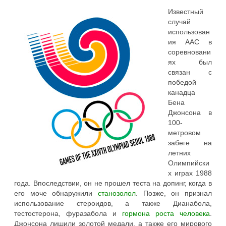
Известный
случай
использован
ия ААС в
соревновани
ях был
связан с
победой
канадца
Бена
Джонсона в
100-
метровом
забеге на
летних
Олимпийски
х играх 1988
года. Впоследствии, он не прошел теста на допинг, когда в
его моче обнаружили
станозолол
. Позже, он признал
использование стероидов, а также Дианабола,
тестостерона, фуразабола и
гормона роста человека
.
Джонсона лишили золотой медали, а также его мирового