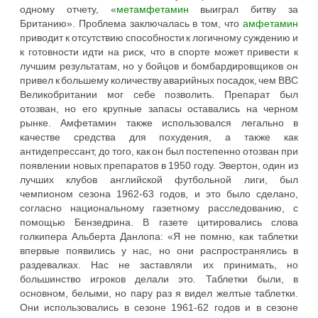
одному отчету, «
метамфетамин
выиграл битву за
Британию». Проблема заключалась в том, что
амфетамин
приводит к отсутствию способности к логичному суждению и
к готовности идти на риск, что в спорте может привести к
лучшим результатам, но у бойцов и бомбардировщиков он
привел к большему количеству аварийных посадок, чем ВВС
Великобритании мог себе позволить. Препарат был
отозван, но его крупные запасы оставались на черном
рынке. Амфетамин также использовался легально в
качестве средства для похудения, а также как
антидепрессант, до того, как он был постепенно отозван при
появлении новых препаратов в 1950 году. Эвертон, один из
лучших клубов английской футбольной лиги, был
чемпионом сезона 1962-63 годов, и это было сделано,
согласно национальному газетному расследованию, с
помощью Бензедрина. В газете цитировались слова
голкипера Альберта Данлопа: «Я не помню, как таблетки
впервые появились у нас, но они распространялись в
раздевалках. Нас не заставляли их принимать, но
большинство игроков делали это. Таблетки были, в
основном, белыми, но пару раз я видел желтые таблетки.
Они использовались в сезоне 1961-62 годов и в сезоне