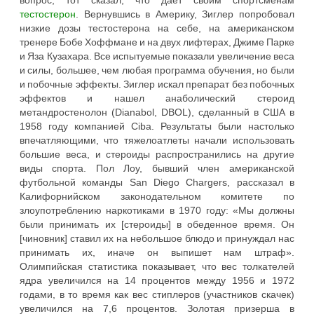
тестостерон
. Вернувшись в Америку, Зиглер попробовал
низкие дозы тестостерона на себе, на американском
тренере Бобе Хоффмане и на двух лифтерах, Джиме Парке
и Яза Кузахара. Все испытуемые показали увеличение веса
и силы, большее, чем любая программа обучения, но были
и побочные эффекты. Зиглер искал препарат без побочных
эффектов и нашел анаболический стероид
метандростенолон (Dianabol, DBOL), сделанный в США в
1958 году компанией Ciba. Результаты были настолько
впечатляющими, что тяжелоатлеты начали использовать
большие веса, и стероиды распространились на другие
виды спорта. Пол Лоу, бывший член американской
футбольной команды San Diego Chargers, рассказал в
Калифорнийском законодательном комитете по
злоупотреблению наркотиками в 1970 году: «Мы должны
были принимать их [стероиды] в обеденное время. Он
[чиновник] ставил их на небольшое блюдо и принуждал нас
принимать их, иначе он выпишет нам штраф».
Олимпийская статистика показывает, что вес толкателей
ядра увеличился на 14 процентов между 1956 и 1972
годами, в то время как вес стиплеров (участников скачек)
увеличился на 7,6 процентов. Золотая призерша в