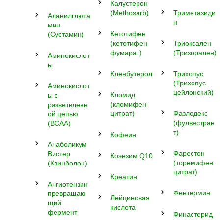
Калустерон
(Methosarb)
Триметазиди
Аланилглюта
н
мин
Кетотифен
(Сустамин)
(кетотифен
Триоксален
фумарат)
(Тризорален)
Аминокислот
ы
Кленбутерол
Трихопус
(Трихопус
Аминокислот
цейлонский)
Кломид
ы с
(кломифен
разветвленн
цитрат)
Фазлодекс
ой цепью
(фулвестран
(BCAA)
т)
Кофеин
Анаболикум
Фарестон
Вистер
Коэнзим Q10
(торемифен
(Квинболон)
цитрат)
Креатин
Ангиотензин
Фентермин
превращаю
Лейциновая
щий
кислота
фермент
Финастерид