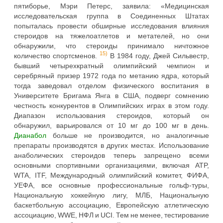
пятиборье, Мэри Петерс, заявила: «Медицинская
исследовательская группа в Соединенных Штатах
попыталась провести обширные исследования влияния
стероидов на тяжелоатлетов и метателей, но они
обнаружили, что стероиды принимало ничтожное
15)
количество спортсменов.
В 1984 году, Джей Сильвестр,
бывший четырехкратный олимпийский чемпион и
серебряный призер 1972 года по метанию ядра, который
тогда заведовал отделом физического воспитания в
Университете Бригама Янга в США, подверг сомнению
честность конкурентов в Олимпийских играх в этом году.
Диапазон использования стероидов, который он
обнаружил, варьировался от 10 мг до 100 мг в день.
Дианабол
больше не производится, но аналогичные
препараты производятся в других местах. Использование
анаболических стероидов теперь запрещено всеми
основными спортивными организациями, включая ATP,
WTA, ITF, Международный олимпийский комитет, ФИФА,
УЕФА, все основные профессиональные гольф-туры,
Национальную хоккейную лигу, МЛБ, Национальную
баскетбольную ассоциацию, Европейскую атлетическую
ассоциацию, WWE, НФЛ и UCI. Тем не менее, тестирование