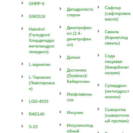
GHRP-6
Сафлор
Дигидротесто
(сафлоровое
стерон
GW1516
масло)
Динитрофен
Halodrol
Свекла
ол (2,4-
(Галодрол/
(Корнеплод
динитрофен
Хлордегидро
свеклы)
ол)
метиландрос
тенедиол)
Сода
Допинг
пищевая
L-карнитин
(бикарбонат
Достинекс
натрия)
(Dostinex)/
L-Тироксин
Каберголин
(Левотирокси
Супердрол
н)
(метилдрост
Изофлавоны
онолон)
сои
LGD-4033
Сыворотка
Инсулин
RAD140
(сывороточн
ый протеин)
Инсулинопод
S-23
обный