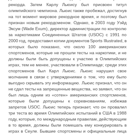
рекорда. Затем Карлу Льюису был присвоен титул
олимпийского чемпиона. Льюис также пробежал, достигнув
на тот момент мировое рекордное время, и поэтому был
признан новым рекордсменом. Однако, в 2003 году Уэйд
Эксум (Wade Exum), директор администрации по контролю
за наркотиками Соединенных Штатов (USOC) с 1991 по
2000 год, предоставил копии документов Sports Illustrated, в
которых было показано, что около 100 американских
спортсменов, которые не прошли тесты на наркотики, и не
должны были быть допущены к участию в Олимпийских
играх, тем не менее, участвовали в Олимпиаде; среди этих
спортсменов был Карл Льюис. Льюис нарушил свое
молчание в связи с утверждениями о том, что ему было
выгодно скрывать эту информацию. Льюис признал, что он
не сдал тесты на запрещенные вещества, но заявил, что он
был лишь одним из «сотен» американских спортсменов,
которые были допущены к соревнованиям, избежав
запретов USOC. Льюис теперь признает, что он провалил
три теста во время Олимпийских испытаний в США в 1988
году, которые, по международным правилам, действующим
в то время, должны были помешать ему конкурировать в
играх в Сеуле. Бывшие спортсмены и официальные лица