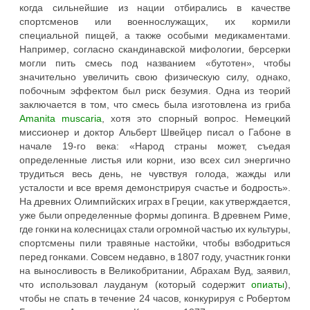
когда сильнейшие из нации отбирались в качестве
спортсменов или военнослужащих, их кормили
специальной пищей, а также особыми медикаментами.
Например, согласно скандинавской мифологии, берсерки
могли пить смесь под названием «бутотен», чтобы
значительно увеличить свою физическую силу, однако,
побочным эффектом был риск безумия. Одна из теорий
заключается в том, что смесь была изготовлена ​​из гриба
Amanita muscaria
, хотя это спорный вопрос. Немецкий
миссионер и доктор Альберт Швейцер писал о Габоне в
начале 19-го века: «Народ страны может, съедая
определенные листья или корни, изо всех сил энергично
трудиться весь день, не чувствуя голода, жажды или
усталости и все время демонстрируя счастье и бодрость».
На древних Олимпийских играх в Греции, как утверждается,
уже были определенные формы допинга. В древнем Риме,
где гонки на колесницах стали огромной частью их культуры,
спортсмены пили травяные настойки, чтобы взбодриться
перед гонками. Совсем недавно, в 1807 году, участник гонки
на выносливость в Великобритании, Абрахам Вуд, заявил,
что использовал лауданум (который содержит
опиаты
),
чтобы не спать в течение 24 часов, конкурируя с Робертом