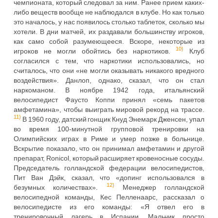
чемпионата, который следовал за ним. Ранее прием каких-
либо веществ вообще не наблюдался в клубе. Но как только
это началось, у нас появилось столько таблеток, сколько мы
хотели. В дни матчей, их раздавали большинству игроков,
как само собой разумеющееся. Вскоре, некоторые из
10)
игроков не могли обойтись без наркотиков.
Клуб
согласился с тем, что наркотики использовались, но
считалось, что они «не могли оказывать никакого вредного
воздействия». Данлоп, однако, сказал, что он стал
наркоманом. В ноябре 1942 года, итальянский
велосипедист Фаусто Коппи принял «семь пакетов
амфетамина», чтобы выиграть мировой рекорд на трассе.
11)
В 1960 году, датский гонщик Кнуд Энемарк Дженсен, упал
во время 100-минутной групповой тренировки на
Олимпийских играх в Риме и умер позже в больнице.
Вскрытие показало, что он принимал амфетамин и другой
препарат, Ronicol, который расширяет кровеносные сосуды.
Председатель голландской федерации велосипедистов,
Пит Ван Дэйк, сказал, что «допинг использовался в
12)
безумных количествах».
Менеджер голландской
велосипедной команды, Кес Пелленаарс, рассказал о
велосипедисте из его команды: «Я отвел его в
тренировочный лагерь в Испании. Мальчик просто