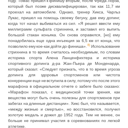
году. Томас пришёл к финишу вторым, после Фреда Лорза,
который был позже дисквалифицирован, так как 11,7 км
проехал на автомобиле. Однако, тренер Хикса, Чарльз
Лукас, пришел на помощь своему бегуну, дав ему допинг,
когда тот начал выбиваться из сил. «Я решил ввести ему
миллиграмм сульфата стрихнина, и заставил его выпить
большой стакан коньяка. Он снова оправился, [но] ему
понадобилась еще одна инъекция за 6,5 км от конца, что
8)
позволило ему кое-как дойти до финиша».
Использование
стрихнина в то время считалось необходимым, по словам
историка спорта Алена Ланценфихтера и историка
спортивного допинга д-ра Жан-Пьера де Монденарда,
который сказал: «Следует признать, что в то время угроза
допинга для здоровья спортсменов или чистота
конкуренции еще не вступила в силу, потому что после этого
марафона в официальном отчете о забеге было сказано:
«Марафон показал, с медицинской точки зрения, как
вещества могут быть очень полезны для спортсменов при
забегах на длинные дистанции». Хикс был, что называется,
«между жизнью и смертью», но восстановился, получил
золотую медаль и дожил до 1952 года. Тем не менее, он
больше не принимал участия в соревнованиях по легкой
атлетике.