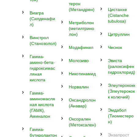
терон
(Метандрен)
Цистанхе
Виагра
(Cistanche
(Силденафи
tubulosa)
Метриболон
л)
(метилтрино
лон)
Цитруллин
Винстрол
(Станозолол)
Модафинил
Чеснок
Гамма-
Молозиво
Эвиста
амино-бета-
(ралоксифен
гидроксимас
гидрохлорид)
Никотинамид
ляная
кислота
Элеутерококк
Норвалин
(Элеутерокок
Гамма-
к колючий)
аминомасля
Оксандролон
ная кислота
(Анавар)
Эмдабол
(ГАМК),
(Тиоместеро
Аминалон
Оксорален
н)
(Метоксален)
Гамма-
Энзапрост
бутиролактон