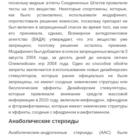
поскольку видные атлеты Соединенных Штатов провалили
тесты на это вещество. Некоторые спортсмены, которые,
как было установлено, использовали модафинил,
опротестовали решение комиссии, поскольку препарат не
был включен в запрещенный список во время того, как они
его принимали, однако, Всемирное антидопинговое
агентство (ВАДА) утверждает, что это вещество уже
запрещено, поэтому решение осталось прежним.
Модафинил был добавлен в список запрещенных веществ 3
августа 2004 года, за десять дней до начала летних
Олимпийских игр 2004 года. Один из способов обойти
запреты заключается в использовании новых дизайнерских
стимуляторов, которые ранее официально не были
запрещены, но имеют сходные химические структуры или
биологические эффекты. Дизайнерские стимуляторы,
которые привлекали внимание средств массовой
информации в 2010 году, включали мефендрон, эфендром
и фторамфетамины; которые имеют химические структуры
и эффекты, сходные с эфедрином и амфетамином.
Анаболические стероиды
Анаболические-андрогенные стероиды (ААС) были