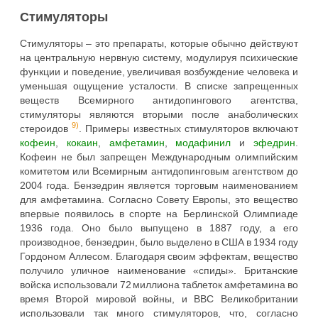
Стимуляторы
Стимуляторы – это препараты, которые обычно действуют
на центральную нервную систему, модулируя психические
функции и поведение, увеличивая возбуждение человека и
уменьшая ощущение усталости. В списке запрещенных
веществ Всемирного антидопингового агентства,
стимуляторы являются вторыми после анаболических
9)
стероидов
. Примеры известных стимуляторов включают
кофеин
,
кокаин
,
амфетамин
,
модафинил
и
эфедрин
.
Кофеин не был запрещен Международным олимпийским
комитетом или Всемирным антидопинговым агентством до
2004 года. Бензедрин является торговым наименованием
для амфетамина. Согласно Совету Европы, это вещество
впервые появилось в спорте на Берлинской Олимпиаде
1936 года. Оно было выпущено в 1887 году, а его
производное, бензедрин, было выделено в США в 1934 году
Гордоном Аллесом. Благодаря своим эффектам, вещество
получило уличное наименование «спиды». Британские
войска использовали 72 миллиона таблеток амфетамина во
время Второй мировой войны, и ВВС Великобритании
использовали так много стимуляторов, что, согласно