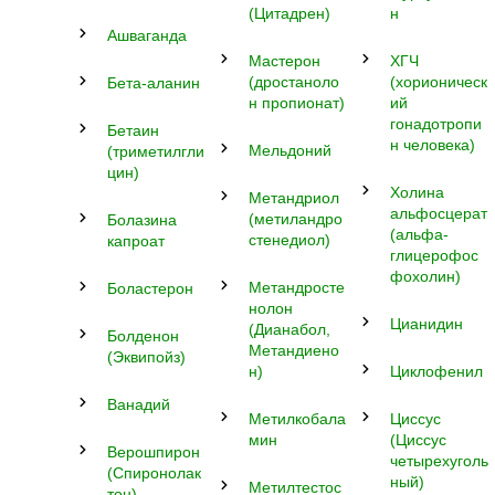
(Цитадрен)
н
Ашваганда
Мастерон
ХГЧ
(дростаноло
(хорионическ
Бета-аланин
н пропионат)
ий
гонадотропи
Бетаин
н человека)
Мельдоний
(триметилгли
цин)
Холина
Метандриол
альфосцерат
(метиландро
Болазина
(альфа-
стенедиол)
капроат
глицерофос
фохолин)
Метандросте
Боластерон
нолон
Цианидин
(Дианабол,
Болденон
Метандиено
(Эквипойз)
н)
Циклофенил
Ванадий
Метилкобала
Циссус
мин
(Циссус
Верошпирон
четырехуголь
(Спиронолак
ный)
Метилтестос
тон)