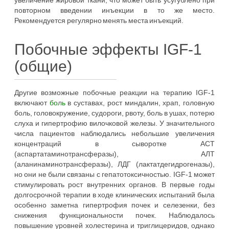
увеличение жировой ткани, что может быть усугублено при
повторном введении инъекции в то же место.
Рекомендуется регулярно менять места инъекций.
Побочные эффекты IGF-1
(общие)
Другие возможные побочные реакции на терапию IGF-1
включают
боль
в суставах, рост миндалин, храп, головную
боль, головокружение, судороги, рвоту, боль в ушах, потерю
слуха и гипертрофию вилочковой железы. У значительного
числа пациентов наблюдались небольшие увеличения
концентраций в сыворотке АСТ
(аспартатаминотрансферазы), АЛТ
(аланинаминотрансферазы), ЛДГ (лактатдегидрогеназы),
но они не были связаны с гепатотоксичностью. IGF-1 может
стимулировать рост внутренних органов. В первые годы
долгосрочной терапии в ходе клинических испытаний была
особенно заметна гипертрофия почек и селезенки, без
снижения функциональности почек. Наблюдалось
повышение уровней холестерина и триглицеридов, однако