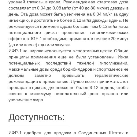
уровней глюкозы в крови. Рекомендуемая стартовая доза
составляет от 0,04 до 0,08 мг/кг (от 40 до 80 мкг/кг) дважды в
день. Эта доза может быть увеличена на 0,04 мг/кг за одну
инъекцию, и достигать не более 0,12 мг/кг дважды в день. Не
рекомендуется применять дозы больше, чем 0,12 мг/кг из-за
потенциального риска проявления гипогликемических
эффектов. IGF-1 необходимо применять в течение 20 минут
(до или после) еды или закуски.
ИФР-1 не широко используется в спортивных целях. Общие
принципы применения еще не были установлены. Из-за
потенциальных последствий тяжелой гипогликемии,
максимальные дозы среди бодибилдеров и спортсменов не
должны заметно превышать терапевтические
рекомендации к применению. Лучше всего принимать этот
препарат в циклах, длящихся не более 8-12 недель, чтобы
свести к минимуму нежелательный рост органов или
увеличение жира.
Доступность:
ИФР-1 одобрен для продажи в Соединенных Штатах и