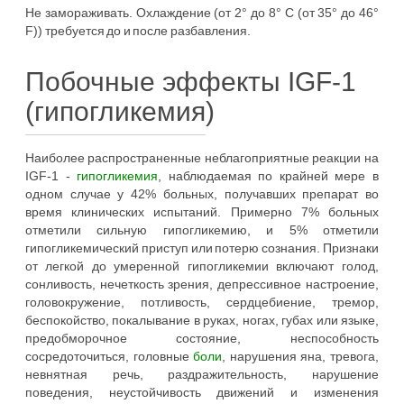
Не замораживать. Охлаждение (от 2° до 8° С (от 35° до 46°
F)) требуется до и после разбавления.
Побочные эффекты IGF-1
(гипогликемия)
Наиболее распространенные неблагоприятные реакции на
IGF-1 -
гипогликемия
, наблюдаемая по крайней мере в
одном случае у 42% больных, получавших препарат во
время клинических испытаний. Примерно 7% больных
отметили сильную гипогликемию, и 5% отметили
гипогликемический приступ или потерю сознания. Признаки
от легкой до умеренной гипогликемии включают голод,
сонливость, нечеткость зрения, депрессивное настроение,
головокружение, потливость, сердцебиение, тремор,
беспокойство, покалывание в руках, ногах, губах или языке,
предобморочное состояние, неспособность
сосредоточиться, головные
боли
, нарушения яна, тревога,
невнятная речь, раздражительность, нарушение
поведения, неустойчивость движений и изменения