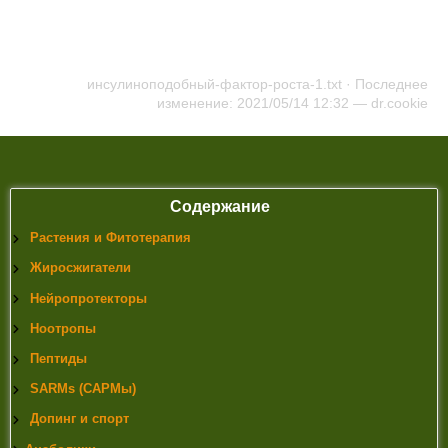
инсулиноподобный-фактор-роста-1.txt
· Последнее
изменение: 2021/05/14 12:32 —
dr.cookie
Содержание
Растения и Фитотерапия
Жиросжигатели
Нейропротекторы
Ноотропы
Пептиды
SARMs (САРМы)
Допинг и спорт