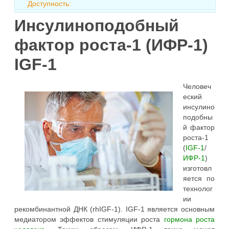
Доступность:
Инсулиноподобный
фактор роста-1 (ИФР-1)
IGF-1
Человеч
еский
инсулино
подобны
й фактор
роста-1
(
IGF-1
/
ИФР-1
)
изготовл
яется по
технолог
ии
рекомбинантной ДНК (rhIGF-1). IGF-1 является основным
медиатором эффектов стимуляции роста
гормона роста