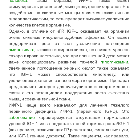
человека
. Таким образом, ИФР-1 также может
стимулировать рост костей, мышц и внутренних органов. Его
воздействие на скелетные мышцы является также сильно
гиперпластическим, то есть препарат вызывает увеличение
количества клеток в организме.
Однако, в отличие от чГР, IGF-1 оказывает на организм
очень сильные инсулиноподобные эффекты. Он может
поддерживать рост за счет увеличения поглощения
аминокислот
, глюкозы и жирных кислот, но снижает уровень
сахара в крови настольно, что при повышенной дозе может
даже спровоцировать развитие тяжелой
гипогликемии
.
Увеличенное поглощение жирных кислот также означает,
что IGF-1 может способствовать липогенезу, или
увеличению хранения запасов жира в организме. Препарат
представляет интерес для культуристов и спортсменов в
связи с его потенциалом поддержания роста скелетных
мышц и соединительной ткани.
ИФР-1 чаще всего назначают для лечения тяжелого
первичного дефицита ИФР-1 (первичного IGFD). Это
заболевание
характеризуется отсутствием нормальных
уровней IGF-1 из-за недостатка осей гормона роста/IGF-1
(как правило, включающих ГР рецепторы, сигнальные пути,
или IGF-1 генные дефекты). Такие пациенты, как правило,