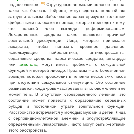
10)
надпочечников.
Структурные аномалии полового члена,
такие как болезнь Пейрони, могут сделать половой акт
затруднительным. Заболевание характеризуется толстыми
фиброзными полосами в пенисе, которые приводят к тому,
что половой член выглядит деформированным.
Лекарственные средства также являются причиной
эректильной дисфункции. Лица, которые принимают
лекарства, чтобы понизить кровяное давление,
использующие нейролептики, антидепрессанты,
седативные средства, наркотические средства, антациды
или
алкоголь
, могут иметь проблемы с сексуальной
функцией и потерей либидо. Приапизм – это болезненная
эрекция, которая происходит в течение нескольких часов
при отсутствии сексуальной стимуляции. Это состояние
развивается, когда кровь «застревает» в половом члене и не
может течь. В отсутствии своевременного лечения, это
состояние может привести к образованию серьезных
рубцов и постоянной утрате эректильной функции.
Расстройство встречается у молодых мужчин и детей. Лица
с серповидно-клеточной анемией и злоупотребляющие
определенными лекарствами, часто могут быть жертвами
этого расстройства.