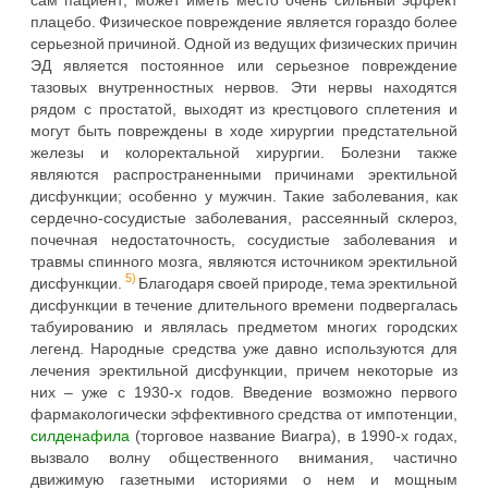
сам пациент; может иметь место очень сильный эффект
плацебо. Физическое повреждение является гораздо более
серьезной причиной. Одной из ведущих физических причин
ЭД является постоянное или серьезное повреждение
тазовых внутренностных нервов. Эти нервы находятся
рядом с простатой, выходят из крестцового сплетения и
могут быть повреждены в ходе хирургии предстательной
железы и колоректальной хирургии. Болезни также
являются распространенными причинами эректильной
дисфункции; особенно у мужчин. Такие заболевания, как
сердечно-сосудистые заболевания, рассеянный склероз,
почечная недостаточность, сосудистые заболевания и
травмы спинного мозга, являются источником эректильной
5)
дисфункции.
Благодаря своей природе, тема эректильной
дисфункции в течение длительного времени подвергалась
табуированию и являлась предметом многих городских
легенд. Народные средства уже давно используются для
лечения эректильной дисфункции, причем некоторые из
них – уже с 1930-х годов. Введение возможно первого
фармакологически эффективного средства от импотенции,
силденафила
(торговое название Виагра), в 1990-х годах,
вызвало волну общественного внимания, частично
движимую газетными историями о нем и мощным