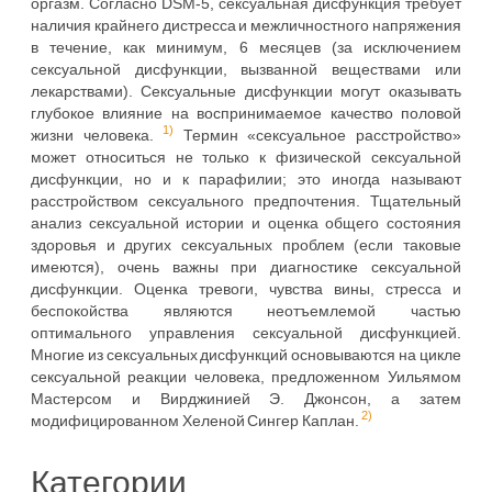
оргазм. Согласно DSM-5, сексуальная дисфункция требует
наличия крайнего дистресса и межличностного напряжения
в течение, как минимум, 6 месяцев (за исключением
сексуальной дисфункции, вызванной веществами или
лекарствами). Сексуальные дисфункции могут оказывать
глубокое влияние на воспринимаемое качество половой
1)
жизни человека.
Термин «сексуальное расстройство»
может относиться не только к физической сексуальной
дисфункции, но и к парафилии; это иногда называют
расстройством сексуального предпочтения. Тщательный
анализ сексуальной истории и оценка общего состояния
здоровья и других сексуальных проблем (если таковые
имеются), очень важны при диагностике сексуальной
дисфункции. Оценка тревоги, чувства вины, стресса и
беспокойства являются неотъемлемой частью
оптимального управления сексуальной дисфункцией.
Многие из сексуальных дисфункций основываются на цикле
сексуальной реакции человека, предложенном Уильямом
Мастерсом и Вирджинией Э. Джонсон, а затем
2)
модифицированном Хеленой Сингер Каплан.
Категории