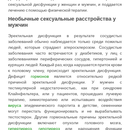
сексуальной дисфункции у женщин и мужчин, и поддается
лечению с помощью физической терапии.
Необычные сексуальные расстройства у
мужчин
Эректильная дисфункция в результате сосудистых
заболеваний обычно наблюдается только среди пожилых
людей, которые страдают атеросклерозом. Сосудистые
заболевания часто встречаются у диабетиков, у лиц с
заболеваниями периферических сосудов, гипертонией и
курящих людей. Каждый раз, когда нарушается приток крови
к половому члену, происходит эректильная дисфункция.
Дефицит
гормонов
является относительно редкой
причиной эректильной дисфункции. У мужчин с
тестикулярной недостаточностью, как при синдроме
Клайнфельтера, или у пациентов, прошедших лучевую
терапию, химиотерапию или испытавших воздействия
вируса
эпидемического паротита в детстве, семенники
могут перестать функционировать и не вырабатывать
тестостерон. Другие гормональные причины эректильной
дисфункции включают опухоли головного мозга,
гипертиреоз
,
гипотиреоз
или нарушения функции