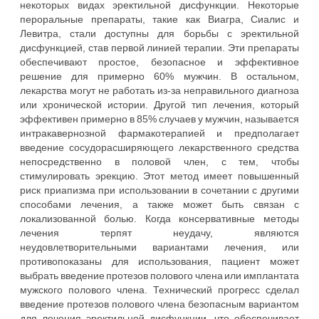
некоторых видах эректильной дисфункции. Некоторые
пероральные препараты, такие как Виагра, Сиалис и
Левитра, стали доступны для борьбы с эректильной
дисфункцией, став первой линией терапии. Эти препараты
обеспечивают простое, безопасное и эффективное
решение для примерно 60% мужчин. В остальном,
лекарства могут не работать из-за неправильного диагноза
или хронической истории. Другой тип лечения, который
эффективен примерно в 85% случаев у мужчин, называется
интракавернозной фармакотерапией и предполагает
введение сосудорасширяющего лекарственного средства
непосредственно в половой член, с тем, чтобы
стимулировать эрекцию. Этот метод имеет повышенный
риск приапизма при использовании в сочетании с другими
способами лечения, а также может быть связан с
локализованной болью. Когда консервативные методы
лечения терпят неудачу, являются
неудовлетворительными вариантами лечения, или
противопоказаны для использования, пациент может
выбрать введение протезов полового члена или имплантата
мужского полового члена. Технический прогресс сделал
введение протезов полового члена безопасным вариантом
для лечения эректильной дисфункции, что обеспечивает