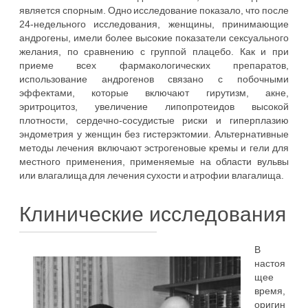
является спорным. Одно исследование показало, что после
24-недельного исследования, женщины, принимающие
андрогены, имели более высокие показатели сексуального
желания, по сравнению с группой плацебо. Как и при
приеме всех фармакологических препаратов,
использование андрогенов связано с побочными
эффектами, которые включают гирутизм, акне,
эритроцитоз, увеличение липопротеидов высокой
плотности, сердечно-сосудистые риски и гиперплазию
эндометрия у женщин без гистерэктомии. Альтернативные
методы лечения включают эстрогеновые кремы и гели для
местного применения, применяемые на области вульвы
или влагалища для лечения сухости и атрофии влагалища.
Клинические исследования
В
настоя
щее
время,
оригин