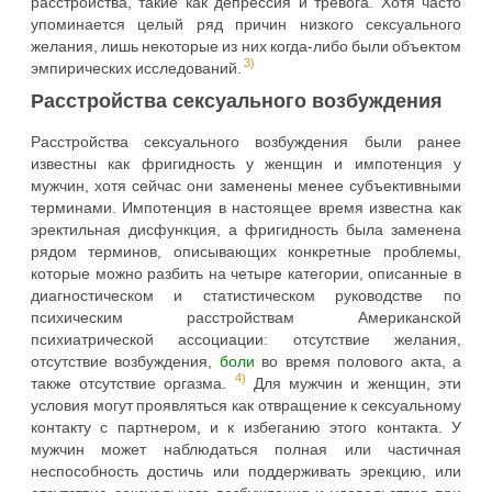
расстройства, такие как депрессия и тревога. Хотя часто
упоминается целый ряд причин низкого сексуального
желания, лишь некоторые из них когда-либо были объектом
3)
эмпирических исследований.
Расстройства сексуального возбуждения
Расстройства сексуального возбуждения были ранее
известны как фригидность у женщин и импотенция у
мужчин, хотя сейчас они заменены менее субъективными
терминами. Импотенция в настоящее время известна как
эректильная дисфункция, а фригидность была заменена
рядом терминов, описывающих конкретные проблемы,
которые можно разбить на четыре категории, описанные в
диагностическом и статистическом руководстве по
психическим расстройствам Американской
психиатрической ассоциации: отсутствие желания,
отсутствие возбуждения,
боли
во время полового акта, а
4)
также отсутствие оргазма.
Для мужчин и женщин, эти
условия могут проявляться как отвращение к сексуальному
контакту с партнером, и к избеганию этого контакта. У
мужчин может наблюдаться полная или частичная
неспособность достичь или поддерживать эрекцию, или