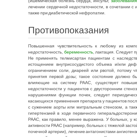
(ишемическая болезнь сердца, инсульт,
заболевания
лечении сердечной недостаточности, в сочетании с 
также при диабетической нефропатии.
Противопоказания
Повышенная чувствительность к любому из компо
недостаточность,
беременность
, лактация. Следует 
Не применять телмисартан пациентам с наследств
истощением внутрисосудистого объема и/или деф
ограничением соли, диареей или рвотой, потому ч
принятия первой дозы; такое состояние должно б
влияющие на систему РААС, существует повышен
недостаточности у пациентов с двусторонним стен
нарушениями функции почек, следует периодическ
касающихся применения препарата у пациентов посл
с сужением аорты или митральным стенозом, а так
гипертензией в ходе первичного гиперальдостерон
РААС, как правило, менее выражена. У больных, у к
активности РААС (например, больных с тяжелой заст
почечной артерии), лечение антагонистами ангиотенз