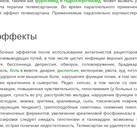
ков, такими как
фуросемид
и
гидрохлоротиазид
, может вызвать
ала терапии телмисартаном. Во время параллельного примен
й эффект телмисартана. Применяемые параллельно кортикостер
 эффекты
бочных эффектов после использования антагонистов рецепторо
чевыводящих путей, в том числе цистит, инфекции верхних дыхат
я, бессонница, депрессия, обморок, головокружение, брадика
шель,
боль
в животе, диарея,
диспепсия
, метеоризм, рвота, зуд, пот
судороги или мышечные боли, нарушения функции почек, в том чи
ение креатинина в сыворотке. Редко: сепсис, в том числе со см
еакции, повышенная чувствительность, гипогликемия (у больных 
ардия, сухость во рту, расстройство желудка, нарушение функции 
исходом, экзема, эритема, крапивница, сыпь, токсические повре
итирующие тендинит), гриппоподобные симптомы, снижение гемо
 печеночных ферментов, увеличение креатиновой фосфокиназы в к
озировки следует ожидать гипотензии и тахикардии; возможны 
и, острая почечная недостаточность. Телмисартан не удаляется во