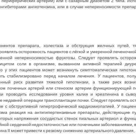
периферических артерий) или с сахарным диабетом 2 типа. Испо
ингибиторами ангиотензина, или в случае непереносимости препар
нентов препарата, холестаза и обструкция желчных путей, т
проявлять осторожность пациентов с лёгкой и умеренной печеночно
енной непереносимостью фруктозы. Следует проявлять осторо
ицитом соли в организме, вызванном активной терапией диуре
то у этих пациентов может возникнуть симптоматическая гипотон
ыть стабилизировано перед началом лечения. У пациентов, пол
ный риск развития тяжелой гипотензии, а также риск возни
озом почечных артерий или стенозом артерии функционирующей по
и проводить исследования уровня калия и креатинина в сыво
е недавней операции трансплантации почки. Следует проявлять о
же с обструктивной гипертрофической кардиомиопатией. У пациен
изма реакция на антигипертензивные препараты, действующие п
оторых напряжения сосудистых стенок пиальных артериол и функц
ойной сердечной недостаточностью или почечными заболеваниями, в
ина II может привести к резкому снижению артериального давления, 