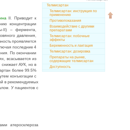
Телмисартан
Телмисартан: инструкция по
применению
ина
II. Приводит к
Противопоказания
нию концентрации
Взаимодействие с другими
ы-II) – фермента,
препаратами
овяного давления,
Телмисартан: побочные
эффекты
вность проявляется
Беременность и лактация
ключая последние 4
Телмисартан: дозировка
ния. По окончании
Препараты на рынке,
х, всасывается из
содержащие телмисартан
 снижает АУК, но в
Доступность
сартан более 99.5%
утем конъюгации с
мый в рекомендуемых
алом. У пациентов с
Наверх
ами атеросклероза