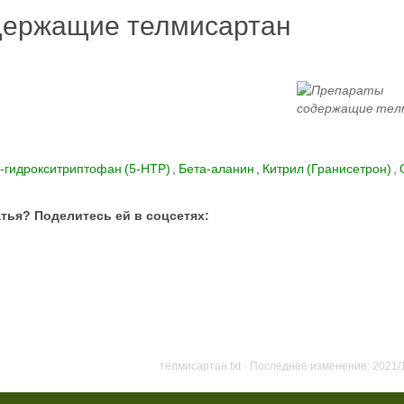
держащие телмисартан
-гидрокситриптофан (5-HTP)
,
Бета-аланин
,
Китрил (Гранисетрон)
,
тья? Поделитесь ей в соцсетях:
телмисартан.txt
· Последнее изменение: 2021/