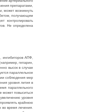
жение артериального
ечения препаратами,
м, может возникнуть
абетом, получающим
ует контролировать
тов. Не определена
й
, ингибиторов АПФ,
(например, гепарин,
енно высок в случае
уется параллельное
вии соблюдения мер
ения уровня лития в
ремя параллельного
же может повыситься
и увеличению уровня
т проявлять крайнюю
 во время лечения.