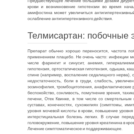
Предшествующее лечение большими дозами диурети
крови и возникновение гипотензии во время нач
амифостина может увеличиться антигипертензивны
ослабление антигипертензивного действия.
Телмисартан: побочные
Препарат обычно хорошо переносится, частота по
применением плацебо. Не очень часто: инфекции мо
числе фарингит и синусит, анемия, гиперкалиеми
гипотензия, ортостатическая гипотензия, одышка, ка
спине (например, воспаление седалищного нерва), 
недостаточность, боли в груди, слабость, увелич
эозинофилия, тромбоцитопения, анафилактические р
беспокойство, сонливость, помутнение зрения, тахик
печени, Отек Квинке, в том числе со смертельным 
суставах, конечностях, сухожилиях (симптомы, им
уровня мочевой кислоты в крови, повышение уровня
интерстициальная болезнь легких. В случае перед
головокружение, повышение уровня креатинина в кров
Лечение симптоматическое и поддерживающее.