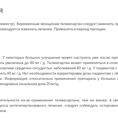
я
й триместр). Беременным женщинам телмисартан следует заменить п
мендуется изменить лечение. Применять в период лактации.
. У некоторых больных улучшение может наступить уже после при
ыть увеличена до 80 мг / д. Телмисартан может применяться в соч
лактике сердечно-сосудистых заболеваний 80 мг / д. У пациентов с
ь 40 мг / д. Нет необходимости корректировки дозы пациентам с л
м. Информация относительно применения препарата у больных 
ендована начальная доза 20 мг/д.
тельности из-за применения телмисартана, тем не менее, в св
цессе антигипертензивного лечения, следует соблюдать осторожн
мов.