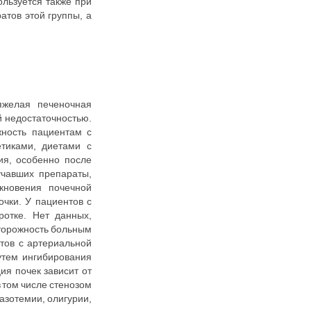
льзуется также при
атов этой группы, а
яжелая печеночная
й недостаточностью.
жность пациентам с
тиками, диетами с
ия, особенно после
учавших препараты,
кновения почечной
чки. У пациентов с
ротке. Нет данных,
сторожность больным
тов с артериальной
утем ингибирования
ия почек зависит от
 том числе стенозом
азотемии, олигурии,