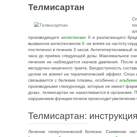
Телмисартан
Сп
по
ал
производящего
ангиотензин
II и разлагающего брад
вызванное ангиотензином II, не влияя на частоту се
постепенно в течение 3 часов. Антигипертензивный 
часа до приёма следующей дозы. Максимальное сни
лечения не наблюдается скачков давления. После 
желудочно-кишечного тракта. Биодоступность состав
целом не влияет на терапевтический эффект. Cmax 
связывается с белками плазмы, особенно с
альбуми
производными глюкуронида, которые не имеют фарма
дозах, телмисартан не накапливается в организме. 
нарушением функции печени происходит увеличение б
Телмисартан: инструкци
Лечение гипертонической болезни. Снижение час