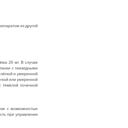
репаратом из другой
ёма 20 мг. В случае
етании с тиазидными
 лёгкой и умеренной
ёгкой или умеренной
с тяжёлой почечной
язи с возможностью
ость при управлении