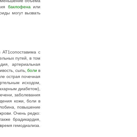
 уменьшение объема
ения
баклофена
или
оиды могут вызвать
в АТ1сопоставима с
ельных путей, в том
рдия, артериальная
ливость, сыпь,
боли
в
сле острая почечная
ертельным исходом,
сахарным диабетом),
печени, заболевания
ждения кожи, боли в
глобина, повышение
рови. Очень редко:
также брадикардия,
 время гемодиализа.