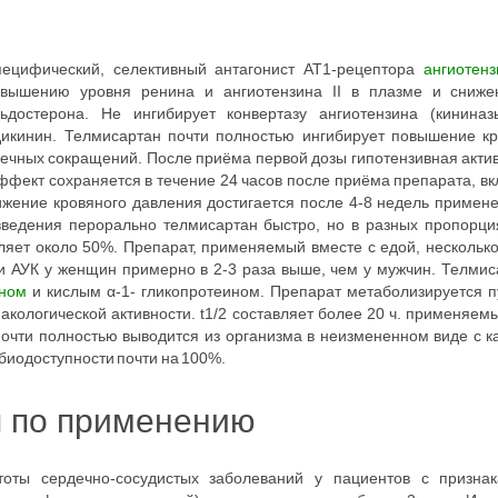
ецифический, селективный антагонист AT1-рецептора
ангиотенз
вышению уровня ренина и ангиотензина II в плазме и сниже
ьдостерона. Не ингибирует конвертазу ангиотензина (кининаз
икинин. Телмисартан почти полностью ингибирует повышение кр
рдечных сокращений. После приёма первой дозы гипотензивная акти
эффект сохраняется в течение 24 часов после приёма препарата, в
жение кровяного давления достигается после 4-8 недель примене
введения перорально телмисартан быстро, но в разных пропорция
ляет около 50%. Препарат, применяемый вместе с едой, несколько
и АУК у женщин примерно в 2-3 раза выше, чем у мужчин. Телми
ном
и кислым α-1- гликопротеином. Препарат метаболизируется п
кологической активности. t1/2 составляет более 20 ч. применяе
Почти полностью выводится из организма в неизмененном виде с к
иодоступности почти на 100%.
я по применению
тоты сердечно-сосудистых заболеваний у пациентов с признак