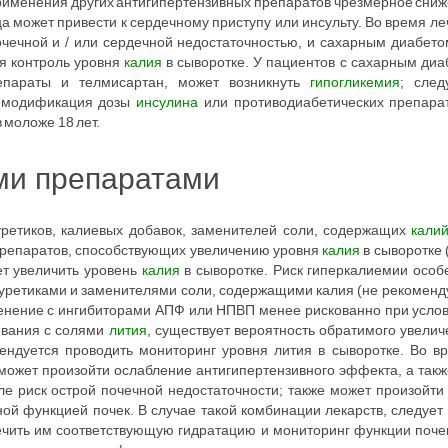
е применения других антигипертензивных препаратов чрезмерное сни
а может привести к сердечному приступу или инсульту. Во время л
чечной и / или сердечной недостаточностью, и сахарным диабето
ся контроль уровня
калия
в сыворотке. У пациентов с сахарным ди
параты и телмисартан, может возникнуть
гипогликемия
; след
я модификация дозы
инсулина
или противодиабетических препара
 моложе 18 лет.
ми препаратами
етиков, калиевых добавок, заменителей соли, содержащих
кали
х препаратов, способствующих увеличению уровня
калия
в сыворотке 
ет увеличить уровень
калия
в сыворотке. Риск гиперкалиемии особ
уретиками и заменителями соли, содержащими калия (не рекоменд
менение с ингибиторами АПФ или НПВП менее рискованно при усло
ования с солями
лития
, существует вероятность обратимого увелич
ендуется проводить мониторинг уровня лития в сыворотке. Во в
 может произойти ослабление антигипертензивного эффекта, а так
ле риск острой почечной недостаточности; также может произойт
ной функцией почек. В случае такой комбинации лекарств, следуе
чить им соответствующую гидратацию и мониторинг функции почек