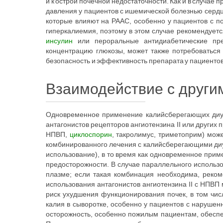
и к острой почечной недостаточности. Как и в случа
давления у пациентов с ишемической болезнью сердц
которые влияют на РААС, особенно у пациентов с по
гиперкалиемия, поэтому в этом случае рекомендует
инсулин
или пероральные антидиабетические пре
концентрацию глюкозы, может также потребоватьс
безопасность и эффективность препарата у пациентов
Взаимодействие с други
Одновременное применение калийсберегающих диур
антагонистов рецепторов ангиотензина II или други
НПВП,
циклоспорин
, такролимус, триметоприм) мож
комбинированного лечения с калийсберегающими ди
использование), в то время как одновременное при
предосторожности. В случае параллельного использ
плазме; если такая комбинация необходима, реком
использования антагонистов ангиотензина II с НПВП
риск ухудшения функционирования почек, в том чис
калия в сыворотке, особенно у пациентов с нарушен
осторожность, особенно пожилым пациентам, обеспе