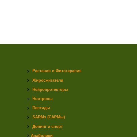
Растения и Фитотерапия
Жиросжигатели
Нейропротекторы
Ноотропы
Пептиды
SARMs (САРМы)
Допинг и спорт
Анаболики