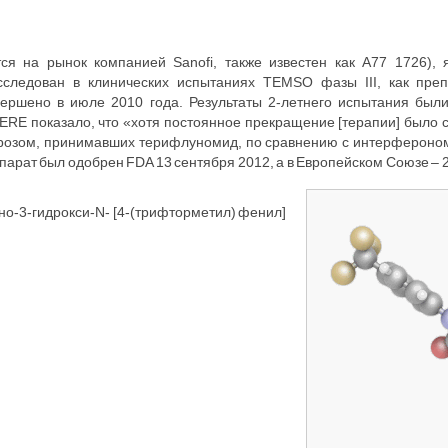
ся на рынок компанией Sanofi, также известен как A77 1726), 
ледован в клинических испытаниях TEMSO фазы III, как преп
вершено в июле 2010 года. Результаты 2-летнего испытания был
RE показало, что «хотя постоянное прекращение [терапии] было 
ерозом, принимавших терифлуномид, по сравнению с интерфероном
ат был одобрен FDA 13 сентября 2012, а в Европейском Союзе – 26
о-3-гидрокси-N- [4-(трифторметил) фенил]
)