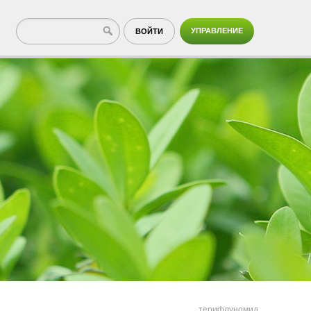
УПРАВЛЕНИЕ
ВОЙТИ
терифлуномид