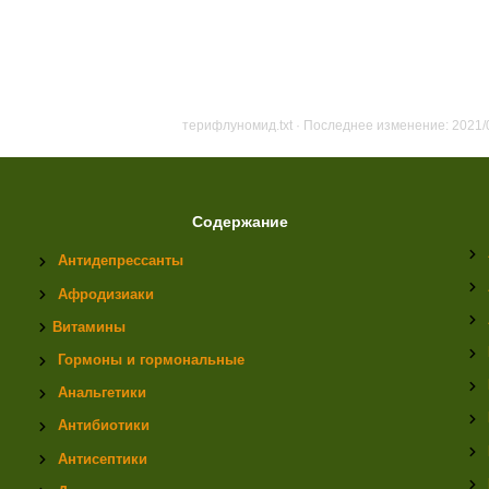
терифлуномид.txt
· Последнее изменение: 2021/
Содержание
Антидепрессанты
Афродизиаки
Витамины
Гормоны и гормональные
Анальгетики
Антибиотики
Антисептики