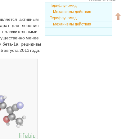
Терифлуномид
Механизмы действия
Терифлуномид
является активным
Механизмы действия
арат для лечения
и положительными.
существенно менее
 бета-1а, рецидивы
 августа 2013 года.
Наверх