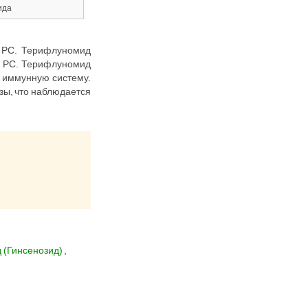
ида
и РС. Терифлуномид
ие РС. Терифлуномид
а иммунную систему.
зы, что наблюдается
 (Гинсенозид)
,