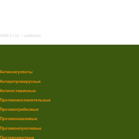
04/08 17:11 —
jackhazer
Антикоагулянты
Антиретровирусные
Антигистаминные
Противовоспалительные
Противогрибковые
Противокашлевые
Противоопухолевые
Противорвотные