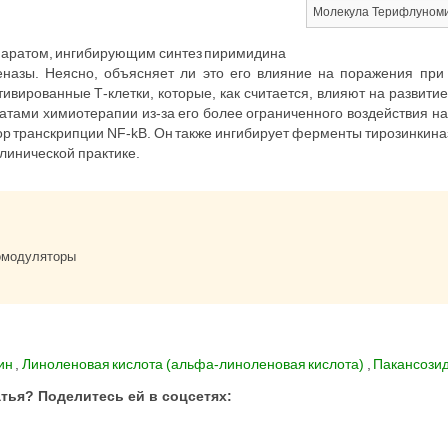
Молекула Терифлуном
аратом, ингибирующим синтез пиримидина
еназы. Неясно, объясняет ли это его влияние на поражения пр
тивированные Т-клетки, которые, как считается, влияют на развит
атами химиотерапии из-за его более ограниченного воздействия н
р транскрипции NF-kB. Он также ингибирует ферменты тирозинкина
клинической практике.
модуляторы
ин
,
Линоленовая кислота (альфа-линоленовая кислота)
,
Пакансозид
тья? Поделитесь ей в соцсетях: