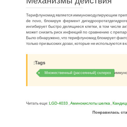
Механизмы действия
Терифлуномид является иммуномодулирующим преп
de novo, блокируя фермент дигидрооротатдегидрог
ингибирует быстро делящиеся клетки, в том числе ак
может снизить риск инфекций по сравнению с препар
Было обнаружено, что терифлуномид блокирует факто
только при высоких дозах, которые не используются в 
:Tags
Множественный (рассеянный) склероз
иммуно
Читать еще:
LGD-4033
,
Аминокислоты шелка
,
Кандиц
Понравилась ста