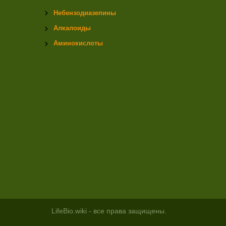
Небензодиазепины
Алкалоиды
Аминокислоты
LifeBio.wiki - все права защищены.