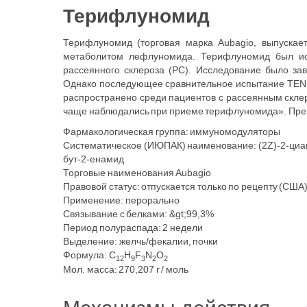
Терифлуномид
Терифлуномид (торговая марка Aubagio, выпускает
метаболитом лефлуномида. Терифлуномид был исс
рассеянного склероза (РС). Исследование было за
Однако последующее сравнительное испытание TENE
распространено среди пациентов с рассеянным скл
чаще наблюдались при приеме терифлуномида». Препар
Фармакологическая группа: иммуномодуляторы
Систематическое (ИЮПАК) наименование: (2Z)-2-циан
бут-2-енамид
Торговые наименования Aubagio
Правовой статус: отпускается только по рецепту (США
Применение: перорально
Связывание с белками: &gt;99,3%
Период полураспада: 2 недели
Выделение: желчь/фекалии, почки
Формула: C
H
F
N
O
12
9
3
2
2
Мол. масса: 270,207 г / моль