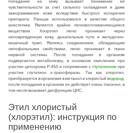
попадании на кожу вызывает понижение ее
чувствительности за счет сильного охлаждения и даже
замораживания кожи вследствие быстрого испарения
препарата. Раньше использовался в качестве общего
анестетика. Является крайне легковоспламеняющимся
веществом. Хлорэтил легко проникает через
неповрежденную кожу, дыхательные пути и желудочно-
кишечный тракт. Являясь соединением, обладающим
липофильными свойствами, легко проникает в ткани
нервной системы. После попадания в организм
подвергается метаболизму, в основном окислению при
участии цитохрома Р-450 и сопряжению с
глутатионом
при
участии глутатион s-трансферазы. Так как хлорэтил,
преобразуется в организме в метанол и хлористый
водород
,
после попадания в организм он действует очень токсично, в
том числе вызывает дисфункцию ЦНС.
Этил хлористый
(хлорэтил): инструкция по
применению