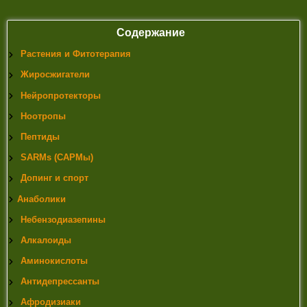
Содержание
Растения и Фитотерапия
Жиросжигатели
Нейропротекторы
Ноотропы
Пептиды
SARMs (САРМы)
Допинг и спорт
Анаболики
Небензодиазепины
Алкалоиды
Аминокислоты
Антидепрессанты
Афродизиаки