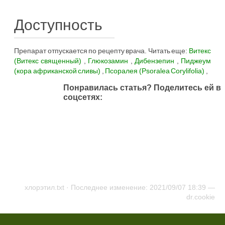
Доступность
Препарат отпускается по рецепту врача. Читать еще:
Витекс
(Витекс священный)
,
Глюкозамин
,
Дибензепин
,
Пиджеум
(кора африканской cливы)
,
Псоралея (Psoralea Corylifolia)
,
Понравилась статья? Поделитесь ей в
соцсетях:
хлорэтил.txt
· Последнее изменение: 2021/09/07 18:39 —
dr.cookie