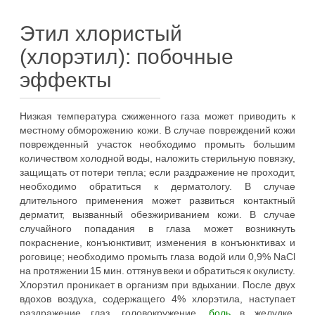
Этил хлористый
(хлорэтил): побочные
эффекты
Низкая температура сжиженного газа может приводить к
местному обморожению кожи. В случае повреждений кожи
поврежденный участок необходимо промыть большим
количеством холодной воды, наложить стерильную повязку,
защищать от потери тепла; если раздражение не проходит,
необходимо обратиться к дерматологу. В случае
длительного применения может развиться контактный
дерматит, вызванный обезжириванием кожи. В случае
случайного попадания в глаза может возникнуть
покраснение, конъюнктивит, изменения в конъюнктивах и
роговице; необходимо промыть глаза водой или 0,9% NaCl
на протяжении 15 мин. оттянув веки и обратиться к окулисту.
Хлорэтил проникает в организм при вдыхании. После двух
вдохов воздуха, содержащего 4% хлорэтила, наступает
раздражение глаз, головокружение,
боль
в желудке.