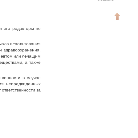
 и его редакторы не
чала использования
и здравоохранения,
певтом или лечащим
еществами, а также
ственности в случае
вия непредвиденных
 ответственности за
Наверх