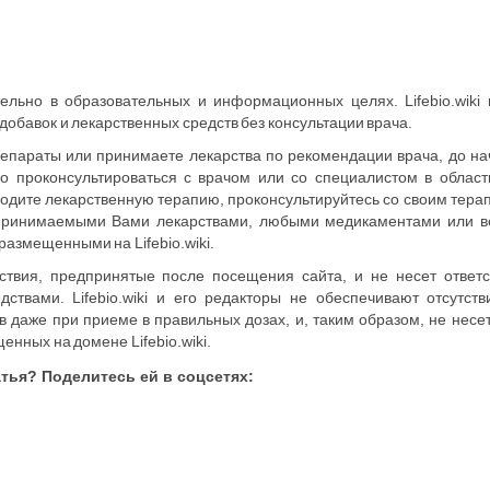
тельно в образовательных и информационных целях. Lifebio.wiki
бавок и лекарственных средств без консультации врача.
епараты или принимаете лекарства по рекомендации врача, до на
о проконсультироваться с врачом или со специалистом в област
дите лекарственную терапию, проконсультируйтесь со своим тера
принимаемыми Вами лекарствами, любыми медикаментами или в
азмещенными на Lifebio.wiki.
ействия, предпринятые после посещения сайта, и не несет ответ
ствами. Lifebio.wiki и его редакторы не обеспечивают отсутст
 даже при приеме в правильных дозах, и, таким образом, не несет
нных на домене Lifebio.wiki.
тья? Поделитесь ей в соцсетях: