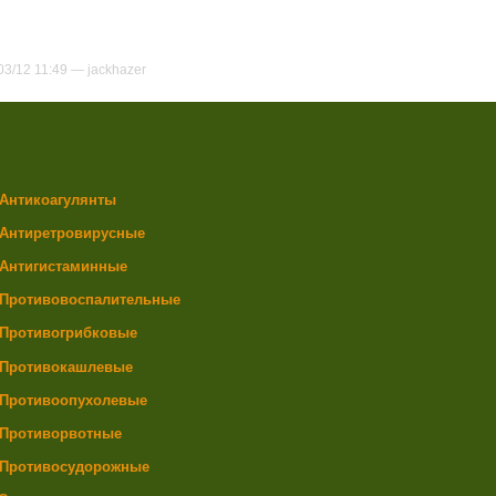
03/12 11:49 —
jackhazer
Антикоагулянты
Антиретровирусные
Антигистаминные
Противовоспалительные
Противогрибковые
Противокашлевые
Противоопухолевые
Противорвотные
Противосудорожные