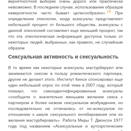
вероятностной выборке очень дорого или практически
невозможно. В последнем случае, использование образцов
19)
невероятности часто бывает целесообразно».
При
определении этиологии, когда асексуалы представляют
небольшой процент от большого общества, асексуалы с
данной этиологией составляют еще меньший процент, так
что эта этиологическая информация доступна только от
некоторых людей, выбранных, как правило, не случайным
образом.
Сексуальная активность и сексуальность
В то время как некоторые асексуалы мастурбируют или
занимаются сексом в пользу романтического партнера,
другие не делают этого. Институт Кинси спонсировал еще
один небольшой опрос по этой теме в 2007 году, который
показал, что самоидентифицированные асексуалы
«сообщили о значительно меньшем желании секса с
партнером и более низком сексуальном возбуждении, но
последовательно не отличались от не-асексуалов по
отношению к шкале сексуального ингибирования или их
желания мастурбировать». Работа Миры Т. Джонсон 1977
года под названием «Асексуальные и аутоэротические