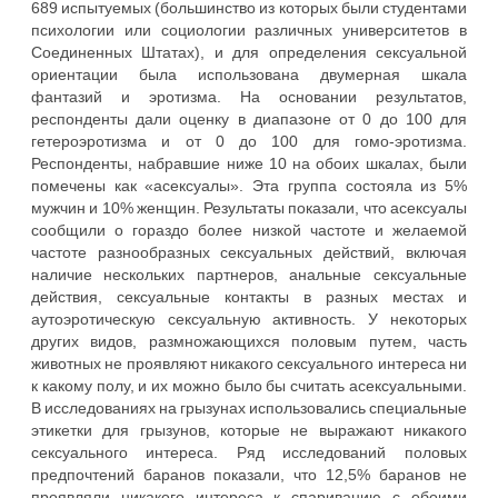
689 испытуемых (большинство из которых были студентами
психологии или социологии различных университетов в
Соединенных Штатах), и для определения сексуальной
ориентации была использована двумерная шкала
фантазий и эротизма. На основании результатов,
респонденты дали оценку в диапазоне от 0 до 100 для
гетероэротизма и от 0 до 100 для гомо-эротизма.
Респонденты, набравшие ниже 10 на обоих шкалах, были
помечены как «асексуалы». Эта группа состояла из 5%
мужчин и 10% женщин. Результаты показали, что асексуалы
сообщили о гораздо более низкой частоте и желаемой
частоте разнообразных сексуальных действий, включая
наличие нескольких партнеров, анальные сексуальные
действия, сексуальные контакты в разных местах и
аутоэротическую сексуальную активность. У некоторых
других видов, размножающихся половым путем, часть
животных не проявляют никакого сексуального интереса ни
к какому полу, и их можно было бы считать асексуальными.
В исследованиях на грызунах использовались специальные
этикетки для грызунов, которые не выражают никакого
сексуального интереса. Ряд исследований половых
предпочтений баранов показали, что 12,5% баранов не
проявляли никакого интереса к спариванию с обоими