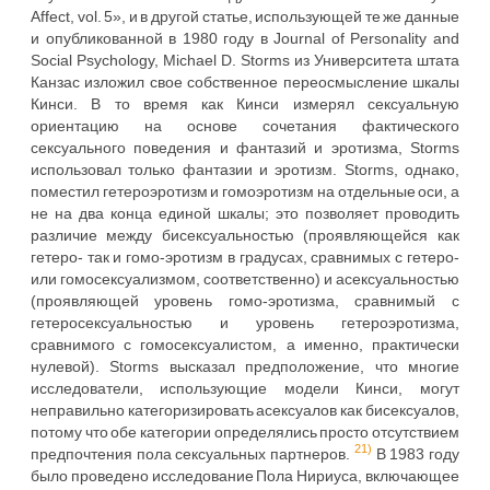
Affect, vol. 5», и в другой статье, использующей те же данные
и опубликованной в 1980 году в Journal of Personality and
Social Psychology, Michael D. Storms из Университета штата
Канзас изложил свое собственное переосмысление шкалы
Кинси. В то время как Кинси измерял сексуальную
ориентацию на основе сочетания фактического
сексуального поведения и фантазий и эротизма, Storms
использовал только фантазии и эротизм. Storms, однако,
поместил гетероэротизм и гомоэротизм на отдельные оси, а
не на два конца единой шкалы; это позволяет проводить
различие между бисексуальностью (проявляющейся как
гетеро- так и гомо-эротизм в градусах, сравнимых с гетеро-
или гомосексуализмом, соответственно) и асексуальностью
(проявляющей уровень гомо-эротизма, сравнимый с
гетеросексуальностью и уровень гетероэротизма,
сравнимого с гомосексуалистом, а именно, практически
нулевой). Storms высказал предположение, что многие
исследователи, использующие модели Кинси, могут
неправильно категоризировать асексуалов как бисексуалов,
потому что обе категории определялись просто отсутствием
21)
предпочтения пола сексуальных партнеров.
В 1983 году
было проведено исследование Пола Нириуса, включающее