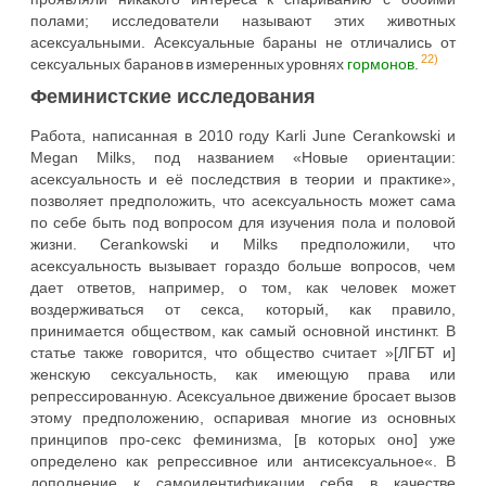
полами; исследователи называют этих животных
асексуальными. Асексуальные бараны не отличались от
22)
сексуальных баранов в измеренных уровнях
гормонов
.
Феминистские исследования
Работа, написанная в 2010 году Karli June Cerankowski и
Megan Milks, под названием «Новые ориентации:
асексуальность и её последствия в теории и практике»,
позволяет предположить, что асексуальность может сама
по себе быть под вопросом для изучения пола и половой
жизни. Cerankowski и Milks предположили, что
асексуальность вызывает гораздо больше вопросов, чем
дает ответов, например, о том, как человек может
воздерживаться от секса, который, как правило,
принимается обществом, как самый основной инстинкт. В
статье также говорится, что общество считает »[ЛГБТ и]
женскую сексуальность, как имеющую права или
репрессированную. Асексуальное движение бросает вызов
этому предположению, оспаривая многие из основных
принципов про-секс феминизма, [в которых оно] уже
определено как репрессивное или антисексуальное«. В
дополнение к самоидентификации себя в качестве