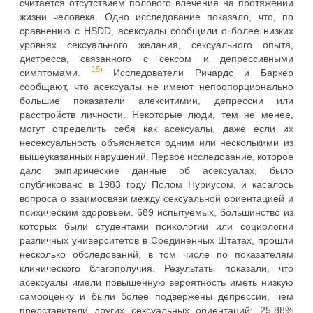
считается отсутствием полового влечения на протяжении
жизни человека. Одно исследование показало, что, по
сравнению с HSDD, асексуалы сообщили о более низких
уровнях сексуального желания, сексуального опыта,
дистресса, связанного с сексом и депрессивными
15)
симптомами.
Исследователи Ричардс и Баркер
сообщают, что асексуалы не имеют непропорционально
большие показатели алекситимии, депрессии или
расстройств личности. Некоторые люди, тем не менее,
могут определить себя как асексуалы, даже если их
несексуальность объясняется одним или несколькими из
вышеуказанных нарушений. Первое исследование, которое
дало эмпирические данные об асексуалах, было
опубликовано в 1983 году Полом Нуриусом, и касалось
вопроса о взаимосвязи между сексуальной ориентацией и
психическим здоровьем. 689 испытуемых, большинство из
которых были студентами психологии или социологии
различных университетов в Соединенных Штатах, прошли
несколько обследований, в том числе по показателям
клинического благополучия. Результаты показали, что
асексуалы имели повышенную вероятность иметь низкую
самооценку и были более подвержены депрессии, чем
представители других сексуальных ориентаций; 25,88%