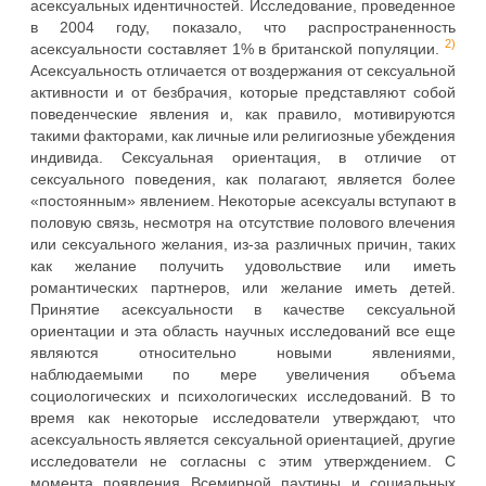
асексуальных идентичностей. Исследование, проведенное
в 2004 году, показало, что распространенность
2)
асексуальности составляет 1% в британской популяции.
Асексуальность отличается от воздержания от сексуальной
активности и от безбрачия, которые представляют собой
поведенческие явления и, как правило, мотивируются
такими факторами, как личные или религиозные убеждения
индивида. Сексуальная ориентация, в отличие от
сексуального поведения, как полагают, является более
«постоянным» явлением. Некоторые асексуалы вступают в
половую связь, несмотря на отсутствие полового влечения
или сексуального желания, из-за различных причин, таких
как желание получить удовольствие или иметь
романтических партнеров, или желание иметь детей.
Принятие асексуальности в качестве сексуальной
ориентации и эта область научных исследований все еще
являются относительно новыми явлениями,
наблюдаемыми по мере увеличения объема
социологических и психологических исследований. В то
время как некоторые исследователи утверждают, что
асексуальность является сексуальной ориентацией, другие
исследователи не согласны с этим утверждением. С
момента появления Всемирной паутины и социальных