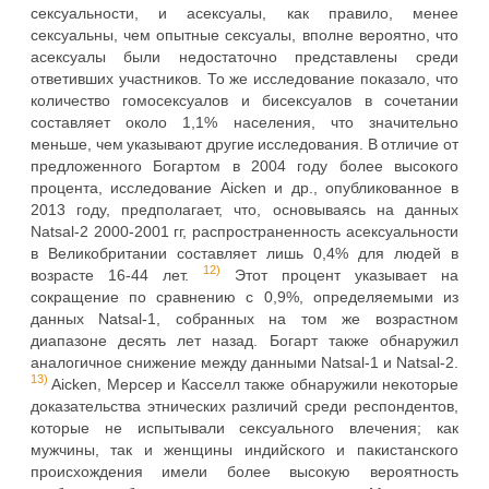
сексуальности, и асексуалы, как правило, менее
сексуальны, чем опытные сексуалы, вполне вероятно, что
асексуалы были недостаточно представлены среди
ответивших участников. То же исследование показало, что
количество гомосексуалов и бисексуалов в сочетании
составляет около 1,1% населения, что значительно
меньше, чем указывают другие исследования. В отличие от
предложенного Богартом в 2004 году более высокого
процента, исследование Aicken и др., опубликованное в
2013 году, предполагает, что, основываясь на данных
Natsal-2 2000-2001 гг, распространенность асексуальности
в Великобритании составляет лишь 0,4% для людей в
12)
возрасте 16-44 лет.
Этот процент указывает на
сокращение по сравнению с 0,9%, определяемыми из
данных Natsal-1, собранных на том же возрастном
диапазоне десять лет назад. Богарт также обнаружил
аналогичное снижение между данными Natsal-1 и Natsal-2.
13)
Aicken, Мерсер и Касселл также обнаружили некоторые
доказательства этнических различий среди респондентов,
которые не испытывали сексуального влечения; как
мужчины, так и женщины индийского и пакистанского
происхождения имели более высокую вероятность