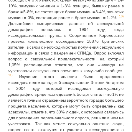
19%, замужних женщин = 1-3%, женщин, бывших ранее в
браке = 5-8%, не состоящих в браке мужчин = 3-4%, женатых
10)
мужчин = 0%, состоящих ранее в браке мужчин = 1-2%.
Дальнейшие эмпирические данные об асексуальной
демографии появились в 1994 году, когда
исследовательская группа в Соединенном Королевстве
провела комплексное обследование 18876 британских
жителей, в связи с необходимостью получения сексуальной
информации в связи с пандемией СПИДа. Опрос включал
вопрос о сексуальной привлекательности, на который
1,05% респондентов ответили, что они «никогда не
чувствовали сексуального влечения к кому-либо вообще».
11)
Изучение этого явления было продолжено
исследователем канадской сексуальности Энтони Богартом
в 2004 году, который исследовал асексуальную
демографию в ряде исследований. Богарт считал, что 1% не
является точным отражением вероятного гораздо большего
процента населения, которые могут быть определены как
асексуалы, отметив, что 30% людей, с которыми связались
для проведения первоначального опроса, решили в нем не
участвовать. Так как менее сексуально опытные люди,
скорее всего, откажутся от участия в исследованиях о