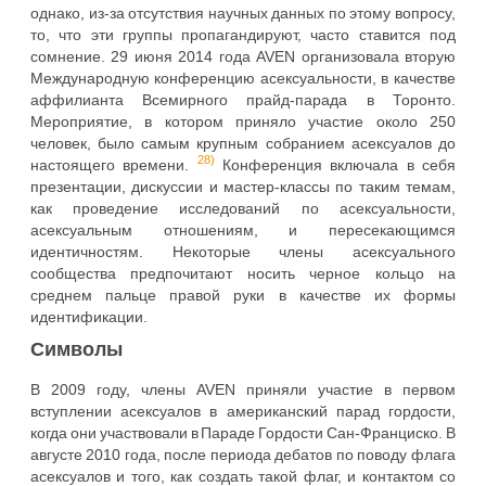
однако, из-за отсутствия научных данных по этому вопросу,
то, что эти группы пропагандируют, часто ставится под
сомнение. 29 июня 2014 года AVEN организовала вторую
Международную конференцию асексуальности, в качестве
аффилианта Всемирного прайд-парада в Торонто.
Мероприятие, в котором приняло участие около 250
человек, было самым крупным собранием асексуалов до
28)
настоящего времени.
Конференция включала в себя
презентации, дискуссии и мастер-классы по таким темам,
как проведение исследований по асексуальности,
асексуальным отношениям, и пересекающимся
идентичностям. Некоторые члены асексуального
сообщества предпочитают носить черное кольцо на
среднем пальце правой руки в качестве их формы
идентификации.
Символы
В 2009 году, члены AVEN приняли участие в первом
вступлении асексуалов в американский парад гордости,
когда они участвовали в Параде Гордости Сан-Франциско. В
августе 2010 года, после периода дебатов по поводу флага
асексуалов и того, как создать такой флаг, и контактом со