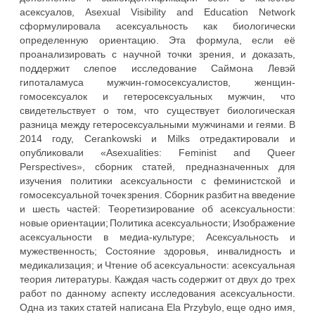
асексуалов, Asexual Visibility and Education Network
сформулировала асексуальность как биологически
определенную ориентацию. Эта формула, если её
проанализировать с научной точки зрения, и доказать,
поддержит слепое исследование Саймона Левэй
гипоталамуса мужчин-гомосексуалистов, женщин-
гомосексуалок и гетеросексуальных мужчин, что
свидетельствует о том, что существует биологическая
разница между гетеросексуальными мужчинами и геями. В
2014 году, Cerankowski и Milks отредактировали и
опубликовали «Asexualities: Feminist and Queer
Perspectives», сборник статей, предназначенных для
изучения политики асексуальности с феминистской и
гомосексуальной точек зрения. Сборник разбит на введение
и шесть частей: Теоретизирование об асексуальности:
новые ориентации; Политика асексуальности; Изображение
асексуальности в медиа-культуре; Асексуальность и
мужественность; Состояние здоровья, инвалидность и
медикализация; и Чтение об асексуальности: асексуальная
теория литературы. Каждая часть содержит от двух до трех
работ по данному аспекту исследования асексуальности.
Одна из таких статей написана Ela Przybylo, еще одно имя,