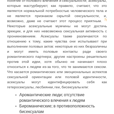
понятие от полового влечения и сексуальности; асексуалы,
которые мастурбируют, как правило, считают, что это
является нормальной потребностью человеческого тела и
не является признаком скрытой сексуальности, и,
7)
возможно, даже не считают этот процесс приятным.
Некоторые асексуальные мужчины не могут достичь
эрекции, и для них невозможна сексуальная активность с
проникновением. Асексуалы также различаются по
отношению к тому, какие чувства они испытывают при
выполнении половых актов: некоторые из них безразличны
и могут иметь половые контакты ради своего
романтического партнера; другие настроены решительно
против этой идеи, хотя обычно не начинают плохо
относиться к людям из-за того, что те занимаются сексом.
Что касается романтических или эмоциональных аспектов
сексуальной ориентации или половой идентичности,
асексуалы могут идентифицировать себя как
гетеросексуалы, лесбиянки, геи, бисексуалы или:
Аромантические люди; отсутствие
романтического влечения к людям
Бироманические; в противоположность
бисексуалам