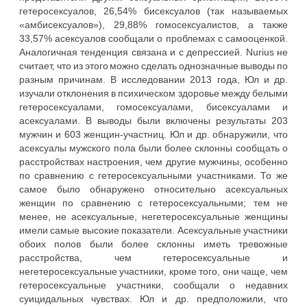
гетеросексуалов, 26,54% бисексуалов (так называемых
«амбисексуалов»), 29,88% гомосексуалистов, а также
33,57% асексуалов сообщали о проблемах с самооценкой.
Аналогичная тенденция связана и с депрессией. Nurius не
считает, что из этого можно сделать однозначные выводы по
разным причинам. В исследовании 2013 года, Юл и др.
изучали отклонения в психическом здоровье между белыми
гетеросексуалами, гомосексуалами, бисексуалами и
асексуалами. В выводы были включены результаты 203
мужчин и 603 женщин-участниц. Юл и др. обнаружили, что
асексуалы мужского пола были более склонны сообщать о
расстройствах настроения, чем другие мужчины, особенно
по сравнению с гетеросексуальными участниками. То же
самое было обнаружено относительно асексуальных
женщин по сравнению с гетеросексуальными; тем не
менее, не асексуальные, негетеросексуальные женщины
имели самые высокие показатели. Асексуальные участники
обоих полов были более склонны иметь тревожные
расстройства, чем гетеросексуальные и
негетеросексуальные участники, кроме того, они чаще, чем
гетеросексуальные участники, сообщали о недавних
суицидальных чувствах. Юл и др. предположили, что