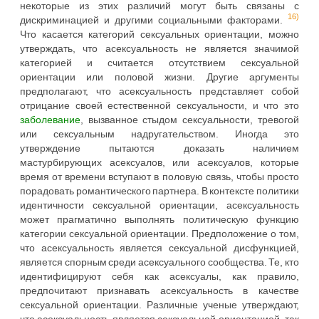
некоторые из этих различий могут быть связаны с
16)
дискриминацией и другими социальными факторами.
Что касается категорий сексуальных ориентации, можно
утверждать, что асексуальность не является значимой
категорией и считается отсутствием сексуальной
ориентации или половой жизни. Другие аргументы
предполагают, что асексуальность представляет собой
отрицание своей естественной сексуальности, и что это
заболевание
, вызванное стыдом сексуальности, тревогой
или сексуальным надругательством. Иногда это
утверждение пытаются доказать наличием
мастурбирующих асексуалов, или асексуалов, которые
время от времени вступают в половую связь, чтобы просто
порадовать романтического партнера. В контексте политики
идентичности сексуальной ориентации, асексуальность
может прагматично выполнять политическую функцию
категории сексуальной ориентации. Предположение о том,
что асексуальность является сексуальной дисфункцией,
является спорным среди асексуального сообщества. Те, кто
идентифицируют себя как асексуалы, как правило,
предпочитают признавать асексуальность в качестве
сексуальной ориентации. Различные ученые утверждают,
что асексуальность является сексуальной ориентацией, так