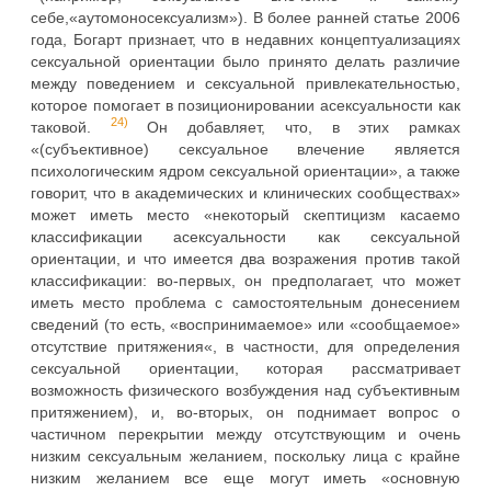
себе,«аутомоносексуализм»). В более ранней статье 2006
года, Богарт признает, что в недавних концептуализациях
сексуальной ориентации было принято делать различие
между поведением и сексуальной привлекательностью,
которое помогает в позиционировании асексуальности как
24)
таковой.
Он добавляет, что, в этих рамках
«(субъективное) сексуальное влечение является
психологическим ядром сексуальной ориентации», а также
говорит, что в академических и клинических сообществах»
может иметь место «некоторый скептицизм касаемо
классификации асексуальности как сексуальной
ориентации, и что имеется два возражения против такой
классификации: во-первых, он предполагает, что может
иметь место проблема с самостоятельным донесением
сведений (то есть, «воспринимаемое» или «сообщаемое»
отсутствие притяжения«, в частности, для определения
сексуальной ориентации, которая рассматривает
возможность физического возбуждения над субъективным
притяжением), и, во-вторых, он поднимает вопрос о
частичном перекрытии между отсутствующим и очень
низким сексуальным желанием, поскольку лица с крайне
низким желанием все еще могут иметь «основную