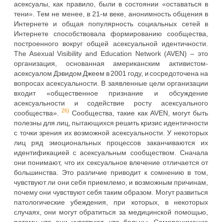
асексуалы, как правило, были в состоянии «оставаться в
тени». Тем не менее, в 21-м веке, анонимность общения в
Интернете и общая популярность социальных сетей в
Интернете способствовала формированию сообщества,
построенного вокруг общей асексуальной идентичности.
The Asexual Visibility and Education Network (AVEN) – это
организация, основанная американским активистом-
асексуалом Дэвидом Джеем в 2001 году, и сосредоточена на
вопросах асексуальности. В заявленные цели организации
входит «общественное признание и обсуждение
асексуальности и содействие росту асексуального
26)
сообщества».
Сообщества, такие как AVEN, могут быть
полезны для лиц, пытающихся решить кризис идентичности
с точки зрения их возможной асексуальности. У некоторых
лиц ряд эмоциональных процессов заканчиваются их
идентификацией с асексуальным сообществом. Сначала
они понимают, что их сексуальное влечение отличается от
большинства. Это различие приводит к сомнению в том,
чувствуют ли они себя приемлемо, и возможным причинам,
почему они чувствуют себя таким образом. Могут развиться
патологические убеждения, при которых, в некоторых
случаях, они могут обратиться за медицинской помощью,