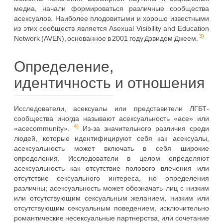
медиа, начали формироваться различные сообщества
асексуалов. Наиболее плодовитыми и хорошо известными
из этих сообществ является Asexual Visibility and Education
3)
Network (AVEN), основанное в 2001 году Дэвидом Джеем.
Определение,
идентичность и отношения
Исследователи, асексуалы или представители ЛГБТ-
сообщества иногда называют асексуальность «ace» или
4)
«acecommunity».
Из-за значительного различия среди
людей, которые идентифицируют себя как асексуалы,
асексуальность может включать в себя широкие
определения. Исследователи в целом определяют
асексуальность как отсутствие полового влечения или
отсутствие сексуального интереса, но определения
различны; асексуальность может обозначать лиц с низким
или отсутствующим сексуальным желанием, низким или
отсутствующим сексуальным поведением, исключительно
романтические несексуальные партнерства, или сочетание