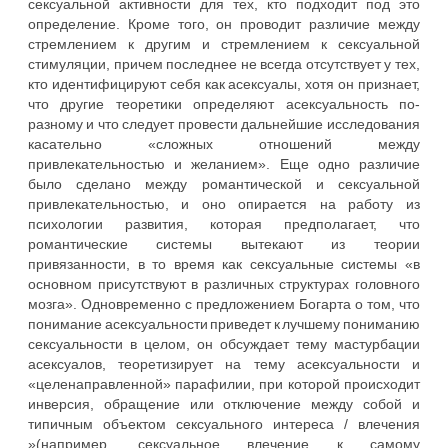
сексуальной активности для тех, кто подходит под это
определение. Кроме того, он проводит различие между
стремлением к другим и стремлением к сексуальной
стимуляции, причем последнее не всегда отсутствует у тех,
кто идентифицируют себя как асексуалы, хотя он признает,
что другие теоретики определяют асексуальность по-
разному и что следует провести дальнейшие исследования
касательно «сложных отношений между
привлекательностью и желанием». Еще одно различие
было сделано между романтической и сексуальной
привлекательностью, и оно опирается на работу из
психологии развития, которая предполагает, что
романтические системы вытекают из теории
привязанности, в то время как сексуальные системы «в
основном присутствуют в различных структурах головного
мозга». Одновременно с предложением Богарта о том, что
понимание асексуальности приведет к лучшему пониманию
сексуальности в целом, он обсуждает тему мастурбации
асексуалов, теоретизирует на тему асексуальности и
«целенаправленной» парафилии, при которой происходит
инверсия, обращение или отключение между собой и
типичным объектом сексуального интереса / влечения
»(например, сексуальное влечение к самому