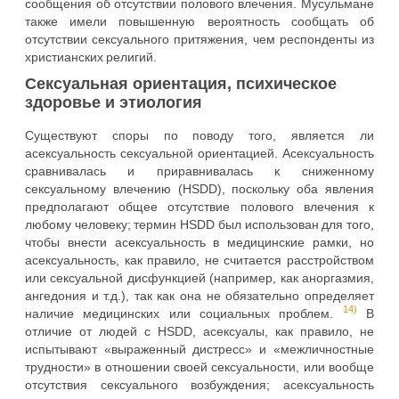
сообщения об отсутствии полового влечения. Мусульмане
также имели повышенную вероятность сообщать об
отсутствии сексуального притяжения, чем респонденты из
христианских религий.
Сексуальная ориентация, психическое
здоровье и этиология
Существуют споры по поводу того, является ли
асексуальность сексуальной ориентацией. Асексуальность
сравнивалась и приравнивалась к сниженному
сексуальному влечению (HSDD), поскольку оба явления
предполагают общее отсутствие полового влечения к
любому человеку; термин HSDD был использован для того,
чтобы внести асексуальность в медицинские рамки, но
асексуальность, как правило, не считается расстройством
или сексуальной дисфункцией (например, как аноргазмия,
ангедония и т.д.), так как она не обязательно определяет
14)
наличие медицинских или социальных проблем.
В
отличие от людей с HSDD, асексуалы, как правило, не
испытывают «выраженный дистресс» и «межличностные
трудности» в отношении своей сексуальности, или вообще
отсутствия сексуального возбуждения; асексуальность