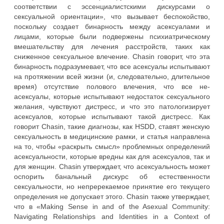
соответствии с эссенциалистскими дискурсами о
сексуальной ориентации», что вызывает беспокойство,
поскольку создает бинарность между асексуалами и
лицами, которые были подвержены психиатрическому
вмешательству для лечения расстройств, таких как
сниженное сексуальное влечение. Chasin говорит, что эта
бинарность подразумевает, что все асексуалы испытывают
на протяжении всей жизни (и, следовательно, длительное
время) отсутствие полового влечения, что все не-
асексуалы, которые испытывают недостаток сексуального
желания, чувствуют дистресс, и что это патологизирует
асексуалов, которые испытывают такой дистресс. Как
говорит Chasin, такие диагнозы, как HSDD, ставят женскую
сексуальность в медицинские рамки, и статья направлена
на то, чтобы «раскрыть смысл» проблемных определений
асексуальности, которые вредны как для асексуалов, так и
для женщин. Chasin утверждает, что асексуальность может
оспорить банальный дискурс об естественности
сексуальности, но непререкаемое принятие его текущего
определения не допускает этого. Chasin также утверждает,
что в «Making Sense in and of the Asexual Community:
Navigating Relationships and Identities in a Context of