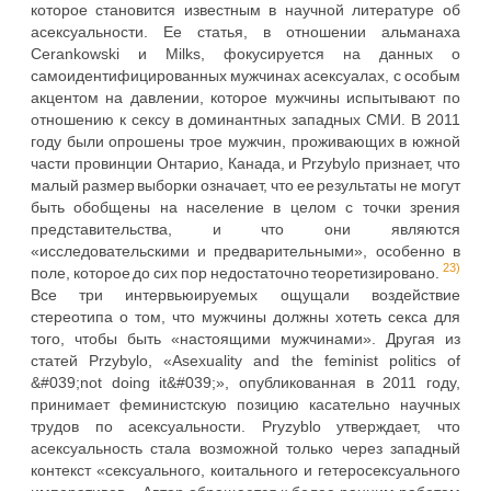
которое становится известным в научной литературе об
асексуальности. Ее статья, в отношении альманаха
Cerankowski и Milks, фокусируется на данных о
самоидентифицированных мужчинах асексуалах, с особым
акцентом на давлении, которое мужчины испытывают по
отношению к сексу в доминантных западных СМИ. В 2011
году были опрошены трое мужчин, проживающих в южной
части провинции Онтарио, Канада, и Przybylo признает, что
малый размер выборки означает, что ее результаты не могут
быть обобщены на население в целом с точки зрения
представительства, и что они являются
«исследовательскими и предварительными», особенно в
23)
поле, которое до сих пор недостаточно теоретизировано.
Все три интервьюируемых ощущали воздействие
стереотипа о том, что мужчины должны хотеть секса для
того, чтобы быть «настоящими мужчинами». Другая из
статей Przybylo, «Asexuality and the feminist politics of
&#039;not doing it&#039;», опубликованная в 2011 году,
принимает феминистскую позицию касательно научных
трудов по асексуальности. Pryzyblo утверждает, что
асексуальность стала возможной только через западный
контекст «сексуального, коитального и гетеросексуального