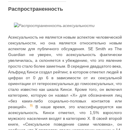
Распространенность
Асексуальность не является новым аспектом человеческой
сексуальности, но она является относительно новым
аспектом для публичного обсуждения. SE Smith из The
Guardian не уверен, что асексуальность фактически
увеличилась, а склоняется к убеждению, что это явление
просто стало более заметным. В середине двадцатого века,
Альфред Кинси создал рейтинг, в котором отметил людей в
цифрах от 0 до 6 в зависимости от их сексуальной
ориентации от гетеросексуальных до гомосексуальных, что
стало известно как шкала Кинси. Кроме того, он включил
категорию, которую он назвал «X» для обозначения лиц
«без каких-либо социально-половых контактов или
9)
реакций».
В наше время, это классифицируется как
асексуальность. Кинси отметил, что 1,5% взрослого
мужского населения входят в категорию X. В своей второй
книге, «Сексуальное поведение самки человека», он
сообщил, что X являются: среди незамужних женщин = 14-