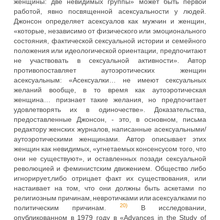
женщины: две невидимых группы» может быть первой
работой, явно посвященной асексуальности у людей.
Джонсон определяет асексуалов как мужчин и женщин,
«которые, независимо от физического или эмоционального
состояния, фактической сексуальной истории и семейного
положения или идеологической ориентации, предпочитают
не участвовать в сексуальной активности». Автор
противопоставляет аутоэротических женщин
асексуальным: «Асексуалки… не имеют сексуальных
желаний вообще, в то время как аутоэротическая
женщина… признает такие желания, но предпочитает
удовлетворять их в одиночестве». Доказательства,
предоставленные Джонсон, - это, в основном, письма
редактору женских журналов, написанные асексуальными/
аутоэротическими женщинами. Автор описывает этих
женщин как невидимых, «угнетаемых консенсусом того, что
они не существуют», и оставленных позади сексуальной
революцией и феминистским движением. Общество либо
игнорирует,либо отрицает факт их существования, или
настаивает на том, что они должны быть аскетами по
религиозным причинам, невротичками или асексуалками по
20)
политическим причинам.
В исследовании,
опубликованном в 1979 году в «Advances in the Study of