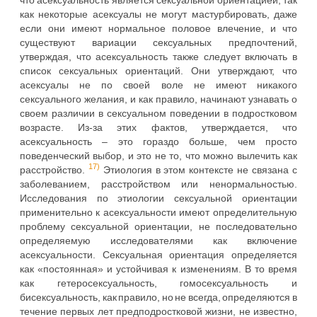
как некоторые асексуалы не могут мастурбировать, даже
если они имеют нормальное половое влечение, и что
существуют вариации сексуальных предпочтений,
утверждая, что асексуальность также следует включать в
список сексуальных ориентаций. Они утверждают, что
асексуалы не по своей воле не имеют никакого
сексуального желания, и как правило, начинают узнавать о
своем различии в сексуальном поведении в подростковом
возрасте. Из-за этих фактов, утверждается, что
асексуальность – это гораздо больше, чем просто
поведенческий выбор, и это не то, что можно вылечить как
17)
расстройство.
Этиология в этом контексте не связана с
заболеванием, расстройством или ненормальностью.
Исследования по этиологии сексуальной ориентации
применительно к асексуальности имеют определительную
проблему сексуальной ориентации, не последовательно
определяемую исследователями как включение
асексуальности. Сексуальная ориентация определяется
как «постоянная» и устойчивая к изменениям. В то время
как гетеросексуальность, гомосексуальность и
бисексуальность, как правило, но не всегда, определяются в
течение первых лет предподростковой жизни, не известно,