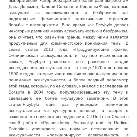
императивов». Автор обращается к более ранним работам
Дана Денсмор, Валери Соланас и Бреанны Фахс, которые
выступали за «асексуальность и безбрачие» как
радикальные феминистские политические стратегии
борьбы с патриархатом. В то время как Przybylo делает
некоторые различия между асексуальностью и безбрачием,
она считает, что размытие границ между ними является
продуктивным для феминистского понимания темы. В
своей статье 2013 года «Продуцирующие факты:
Эмпирическая асексуальность и научное исследование
секса», Przybylo различает две различных стадии
исследования асексуальности – в конце 1970-х до начала
1990-х годов, которые часто включали очень ограниченное
понимание асексуальности, и более поздний пересмотр
этой темы, который, по ее словам, начался с исследования
Богарта в 2004 году, популяризовавшего эту тему и
сделавшего её более «культурно заметной». В этой
статье,Przybylo еще раз утверждает понимание
асексуальности как культурного явления, и говорит о
важности его научного исследования. CJ De Luzio Chasin в
своей работе «Reconsidering Asexuality and Its Radical
Potential» утверждает, что научные исследования по
асексуальности «позиционируют асексуальность в