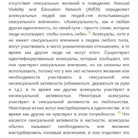
отсутствия сексуальных желаний и поведения. Asexual
Visibility and Education Network (AVEN) определяет
асексуальных людей как людей,«не испытывающих
сексуального влечения». «Асексуальность, как и любая
другая идентичность, по своей сути – просто слово, которое
5)
люди используют, чтобы понять себя».
Асексуалы, хотя и
не имеют сексуального влечения к людям любого пола,
могут участвовать в чисто романтических отношениях, в то
время как другие люди не могут этого. Существуют
идентифицированные асексуалы, которые сообщают, что
они чувствуют сексуальное влечение, но не склонны его
использовать, потому что у них нет истинного желания или
необходимости участвовать в сексуальной или
несексуальной активности (обниматься, держаться за руки
и т.д.), в то время как другие асексуалы участвуют в
несексуальной активностью. Некоторые асексуалы
участвуют в сексуальной активности из любопытства.
Некоторые из них могут мастурбировать в одиночестве, в то
6)
время как другие не чувствуют в этом потребности.
Что
касается сексуальной активности в частности, асексуалы
обычно называют необходимость или желание
мастурбировать половым влечением, и они отделяют это