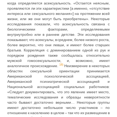
когда определяется асексуальность. «Остается неясным,
проявляются ли эти характеристики [а именно, «отсутствие
интереса или сексуального желания»] на протяжении всей
жизни, или же они могут быть приобретены». Некоторые
исследования показали, что асексуальность связана с
биологическими факторами, определяемыми
внутриутробно или в раннем детстве. Эти исследования
показывают, что асексуалы, в среднем, более низкого роста,
более вероятно, что они левши, и имеют более старших
братьев. Корреляция с доминированием одной из рук и
порядком рождения также сообщалась относительно
мужской гомосексуальности, и, возможно, имеет
18)
аналогичное происхождение.
Неизмерение в некоторых
областях сексуальной ориентации принимается
Американской психологической ассоциацией,
Американской психиатрической ассоциацией и
Национальной ассоциацией социальных работников:
«Следует документировать, что это явление имеет место,
тематические исследования и образцы невероятности
часто бывают достаточно верными… Некоторые группы
имеют достаточно небольшое число участников – по
отношению к населению в целом – так что их размещение в