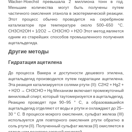
Wacker-Hoechst превышала 2 миллиона тонн в год.
Меньшие количества могут быть получены путем
частичного окисления этанола в экзотермической реакции.
Этот процесс обычно проводится на серебряном
катализаторе при температуре около 500–650 °C.
CH3CH2OH + 1⁄2O2 → CH3CHO + H2O Этот метод является
одним из старейших способов промышленного получения
ацетальдегида.
Другие методы
Гидратация ацетилена
До процесса Вакера и доступности дешевого этилена,
ацетальдегид производился путем гидратации ацетилена.
Эта реакция катализируется солями ртути (II): C2H2 + Hg2 +
+ H2O → CH3CHO + Hg Механизм включает промежуточный
виниловый спирт, который таутомеризуется в ацетальдегид.
Реакцию проводят при 90–95 ° С, а образовавшийся
ацетальдегид отделяют от воды и ртути и охлаждают до 25–
30 ° С. В процессе мокрого окисления, сульфат железа (III)
используется для повторного окисления ртути обратно в
соль ртути (II). Полученный сульфат железа (II) окисляется в
отдельном реакторе азотной кислотой.