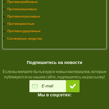
OPINION ON Acetaldehyde. European Commission. 18
Противогрибковые
September 2012
Противокашлевые
15)
«Do Acetaldehyde and Formaldehyde from Pet Bottles
Result in Unacceptable Flavor or Aroma in Bottled Water?»
Противоопухолевые
(PDF). PET Resin Association. Retrieved 26 February
Противорвотные
2015.
Противосудорожные
Снотворные средства
Подпишитесь на новости
Если вы желаете быть в курсе новых материалов, которые
публикуются на нашем сайте, подпишитесь на рассылку!
Мы в соцсетях: