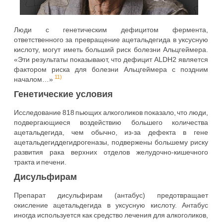
Люди с генетическим дефицитом фермента,
ответственного за превращение ацетальдегида в уксусную
кислоту, могут иметь больший риск болезни Альцгеймера.
«Эти результаты показывают, что дефицит ALDH2 является
фактором риска для болезни Альцгеймера с поздним
11)
началом…»
Генетические условия
Исследование 818 пьющих алкоголиков показало, что люди,
подвергающиеся воздействию большего количества
ацетальдегида, чем обычно, из-за дефекта в гене
ацетальдегиддегидрогеназы, подвержены большему риску
развития рака верхних отделов желудочно-кишечного
тракта и печени.
Дисульфирам
Препарат дисульфирам (антабус) предотвращает
окисление ацетальдегида в уксусную кислоту. Антабус
иногда используется как средство лечения для алкоголиков,