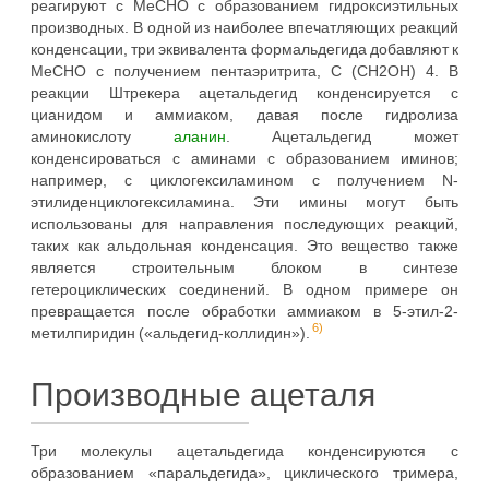
реагируют с MeCHO с образованием гидроксиэтильных
производных. В одной из наиболее впечатляющих реакций
конденсации, три эквивалента формальдегида добавляют к
MeCHO с получением пентаэритрита, C (CH2OH) 4. В
реакции Штрекера ацетальдегид конденсируется с
цианидом и аммиаком, давая после гидролиза
аминокислоту
аланин
. Ацетальдегид может
конденсироваться с аминами с образованием иминов;
например, с циклогексиламином с получением N-
этилиденциклогексиламина. Эти имины могут быть
использованы для направления последующих реакций,
таких как альдольная конденсация. Это вещество также
является строительным блоком в синтезе
гетероциклических соединений. В одном примере он
превращается после обработки аммиаком в 5-этил-2-
6)
метилпиридин («альдегид-коллидин»).
Производные ацеталя
Три молекулы ацетальдегида конденсируются с
образованием «паральдегида», циклического тримера,