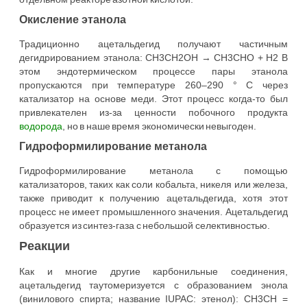
Окисление этанола
Традиционно ацетальдегид получают частичным
дегидрированием этанола: CH3CH2OH → CH3CHO + H2 В
этом эндотермическом процессе пары этанола
пропускаются при температуре 260–290 ° C через
катализатор на основе меди. Этот процесс когда-то был
привлекателен из-за ценности побочного продукта
водорода
, но в наше время экономически невыгоден.
Гидроформилирование метанола
Гидроформилирование метанола с помощью
катализаторов, таких как соли кобальта, никеля или железа,
также приводит к получению ацетальдегида, хотя этот
процесс не имеет промышленного значения. Ацетальдегид
образуется из синтез-газа с небольшой селективностью.
Реакции
Как и многие другие карбонильные соединения,
ацетальдегид таутомеризуется с образованием энола
(винилового спирта; название IUPAC: этенол): CH3CH =