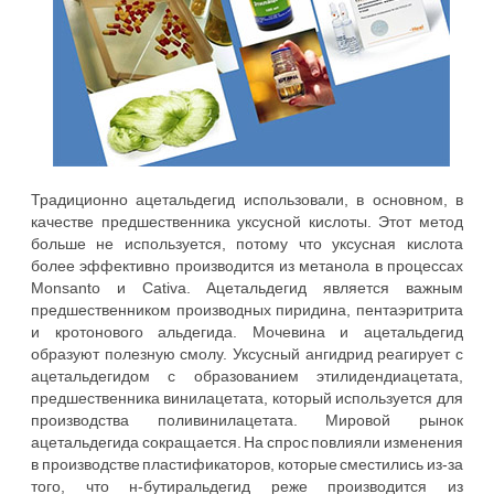
Традиционно ацетальдегид использовали, в основном, в
качестве предшественника уксусной кислоты. Этот метод
больше не используется, потому что уксусная кислота
более эффективно производится из метанола в процессах
Monsanto и Cativa. Ацетальдегид является важным
предшественником производных пиридина, пентаэритрита
и кротонового альдегида. Мочевина и ацетальдегид
образуют полезную смолу. Уксусный ангидрид реагирует с
ацетальдегидом с образованием этилидендиацетата,
предшественника винилацетата, который используется для
производства поливинилацетата. Мировой рынок
ацетальдегида сокращается. На спрос повлияли изменения
в производстве пластификаторов, которые сместились из-за
того, что н-бутиральдегид реже производится из