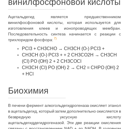
винилфосфоновой кислоты
Ацетальдегид является предшественником
винилфосфоновой кислоты, которая используется для
изготовления клеев и ионопроводящих мембран.
Последовательность синтеза начинается с реакции с
7)
трихлоридом фосфора:
PCl3 + CH3CHO → CH3CH (O-) PCl3 +
CH3CH (O-) PCl3 + + 2 CH3CO2H → CH3CH
(Cl) PO (OH) 2 + 2 CH3COCl
CH3CH (Cl) PO (OH) 2 → CH2 = CHPO (OH) 2
+ HCl
Биохимия
В печени фермент алкогольдегидрогеназа окисляет этанол
в ацетальдегид, который затем дополнительно окисляется в
безвредную уксусную кислоту
ацетальдегиддегидрогеназой. Эти две реакции окисления
связаны с восстановлением NAD + до NADH. В головном