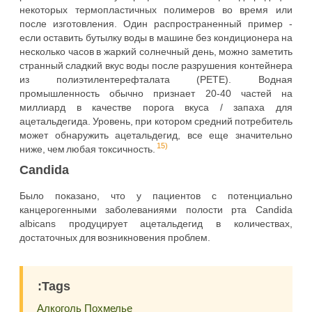
некоторых термопластичных полимеров во время или
после изготовления. Один распространенный пример -
если оставить бутылку воды в машине без кондиционера на
несколько часов в жаркий солнечный день, можно заметить
странный сладкий вкус воды после разрушения контейнера
из полиэтилентерефталата (PETE). Водная
промышленность обычно признает 20-40 частей на
миллиард в качестве порога вкуса / запаха для
ацетальдегида. Уровень, при котором средний потребитель
может обнаружить ацетальдегид, все еще значительно
15)
ниже, чем любая токсичность.
Candida
Было показано, что у пациентов с потенциально
канцерогенными заболеваниями полости рта Candida
albicans продуцирует ацетальдегид в количествах,
достаточных для возникновения проблем.
:Tags
Алкоголь
Похмелье