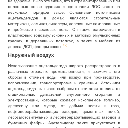
на здоровье. Было отмечено, что в отремонтированных или
полностью новых зданиях концентрации ЛОС часто на
несколько порядков выше. Основными источниками
ацетальдегидов в домах являются строительные
материалы, ламинат, линолеум, деревянные лакированные
и пробковые / сосновые полы. Он также встречается в
пластиковых водоэмульсионных и матовых эмульсионных
красках, в деревянных потолках, а также в мебели из
12)
дерева, ДСП, фанеры сосны.
Наружный воздух
Использование ацетальдегида широко распространено в
различных отраслях промышленности, и возможны его
сбросы в сточные воды или воздух при производстве,
использовании, транспортировке и хранении. Источники
ацетальдегида включают выбросы от сжигания топлива от
стационарных двигателей внутреннего сгорания и
электростанций, которые сжигают ископаемое топливо,
древесину или мусор, от добычи нефти и газа,
нефтеперерабатывающих заводов, цементных печей,
лесозаготовительных и лесоперерабатывающих заводов и
бумажных фабрик. Ацетальдегид также присутствует в