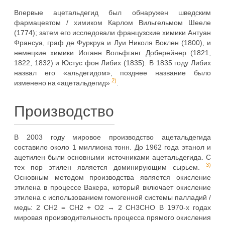
Впервые ацетальдегид был обнаружен шведским
фармацевтом / химиком Карлом Вильгельмом Шееле
(1774); затем его исследовали французские химики Антуан
Франсуа, граф де Фуркруа и Луи Николя Воклен (1800), и
немецкие химики Иоганн Вольфганг Доберейнер (1821,
1822, 1832) и Юстус фон Либих (1835). В 1835 году Либих
назвал его «альдегидом», позднее название было
2)
изменено на «ацетальдегид»
.
Производство
В 2003 году мировое производство ацетальдегида
составило около 1 миллиона тонн. До 1962 года этанол и
ацетилен были основными источниками ацетальдегида. С
3)
тех пор этилен является доминирующим сырьем.
Основным методом производства является окисление
этилена в процессе Вакера, который включает окисление
этилена с использованием гомогенной системы палладий /
медь: 2 CH2 = CH2 + O2 → 2 CH3CHO В 1970-х годах
мировая производительность процесса прямого окисления