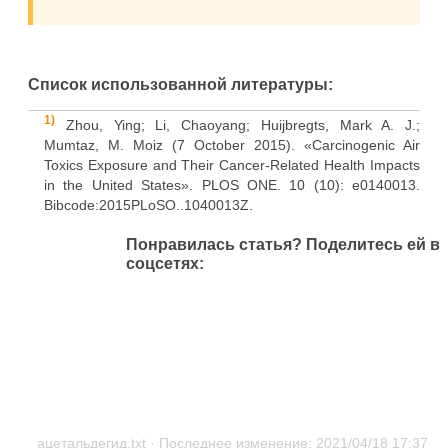
Список использованной литературы:
1)
Zhou, Ying; Li, Chaoyang; Huijbregts, Mark A. J.;
Mumtaz, M. Moiz (7 October 2015). «Carcinogenic Air
Toxics Exposure and Their Cancer-Related Health Impacts
in the United States». PLOS ONE. 10 (10): e0140013.
Bibcode:2015PLoSO..1040013Z.
doi:10.1371/journal.pone.0140013. PMC 4596837. PMID
Понравилась статья? Поделитесь ей в
26444872.
2)
соцсетях:
The name change occurred at least as early as 1868.
See, for example: Eugen F. von Gorup-Besanez, ed.,
Lehrbuch der organischen Chemie für den Unterricht auf
Universitäten … [Textbook of Organic Chemistry for
Instruction at Universities …], 3rd ed. (Braunschweig,
Germany: Friedrich Vieweg und Sohn, 1868), vol. 2, p. 88.
3)
Eckert, Marc et al. (2007) «Acetaldehyde» in
Ullmann&#039;s Encyclopedia of Industrial Chemistry,
Wiley-VCH, Weinheim.
ацетальдегид.txt
· Последнее изменение: 2021/04/18 17:37
doi:10.1002/14356007.a01_031.pub2