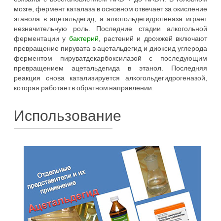
мозге, фермент каталаза в основном отвечает за окисление
этанола в ацетальдегид, а алкогольдегидрогеназа играет
незначительную роль. Последние стадии алкогольной
ферментации у
бактерий
, растений и дрожжей включают
превращение пирувата в ацетальдегид и диоксид углерода
ферментом пируватдекарбоксилазой с последующим
превращением ацетальдегида в этанол. Последняя
реакция снова катализируется алкогольдегидрогеназой,
которая работает в обратном направлении.
Использование