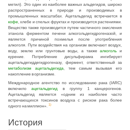
метил). Это один из наиболее важных альдегидов, широко
распространенных в природе и производимых в
промышленных масштабах. Ацетальдегид встречается в
кофе
, хлебе и спелых фруктах и производится растениями.
Вещество также производится путем частичного окисления
этанола ферментом печени алкогольдегидрогеназой, и
является причиной похмелья после употребления
алкоголя. Пути воздействия на организм включают воздух,
воду, землю или грунтовые воды, а также
алкоголь
и
курение. Потребление дисульфирама ингибирует
ацетальдегиддегидрогеназу, фермент, ответственный за
метаболизм
ацетальдегида
, тем самым вызывая его
накопление в организме.
Международное агентство по исследованию рака (IARC)
включило
ацетальдегид
в группу 1 канцерогенов.
Ацетальдегид является «одним из наиболее часто
встречающихся токсинов воздуха с риском рака более
1)
одного на миллион».
История