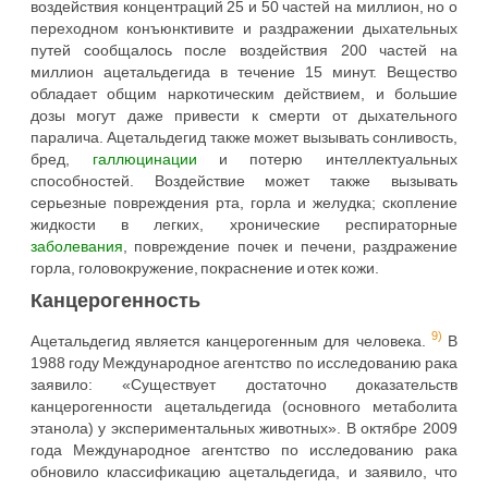
воздействия концентраций 25 и 50 частей на миллион, но о
переходном конъюнктивите и раздражении дыхательных
путей сообщалось после воздействия 200 частей на
миллион ацетальдегида в течение 15 минут. Вещество
обладает общим наркотическим действием, и большие
дозы могут даже привести к смерти от дыхательного
паралича. Ацетальдегид также может вызывать сонливость,
бред,
галлюцинации
и потерю интеллектуальных
способностей. Воздействие может также вызывать
серьезные повреждения рта, горла и желудка; скопление
жидкости в легких, хронические респираторные
заболевания
, повреждение почек и печени, раздражение
горла, головокружение, покраснение и отек кожи.
Канцерогенность
9)
Ацетальдегид является канцерогенным для человека.
В
1988 году Международное агентство по исследованию рака
заявило: «Существует достаточно доказательств
канцерогенности ацетальдегида (основного метаболита
этанола) у экспериментальных животных». В октябре 2009
года Международное агентство по исследованию рака
обновило классификацию ацетальдегида, и заявило, что