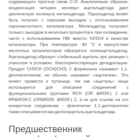
содержащего простые связи C-O. Аналогичным образом,
конденсация четырех молекул ацетальдегида дает
циклическую молекулу метальдегида. Паральдегид может
быть получен с хорошим выходом с использованием
сернокислотного катализатора. Метальдегид получают
только с выходом в несколько процентов и при охлаждении,
часто с использованием HBr вместо H2SO4 в качестве
катализатора. При температуре -40 °C в присутствии
кислотных катализаторов образуется полиацетальдегид.
Ацетальдегид образует стабильный ацеталь при реакции с
этанолом в условиях, благоприятствующих дегидратации.
Продукт CH3CH (OCH2CH3) 2 формально называют 1,1-
диэтоксиэтаном, но обычно называют «ацеталем». Это
может привести к путанице, так как «ацеталь» чаще
используется для описания соединений с
функциональными группами RCH (OR &#039;) 2 или
RR&#039;C (OR&#039; &#039;) 2, а не для ссылки на это
конкретное соединение - фактически 1,1-диэтоксиэтан
также описывается как диэтилацеталь ацетальдегида.
Предшественник