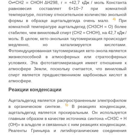
O⇌CH2 = CHOH ∆H298, г = +42,7 кДж / моль Константа
равновесия составляет 6×10−7 при комнатной
температуре, поэтому относительное количество энольной
4)
формы в образце ацетальдегида очень мало.
При
комнатной температуре ацетальдегид (CH3CH = O) более
стабилен, чем виниловый спирт (CH2 = CHOH), на 42,7 кДж /
моль: В целом, кето-энольная таутомеризация происходит
медленно, но катализируется кислотами.
Фотоиндуцированная таутомеризация кето-энола является
жизнеспособной в атмосферных или стратосферных
условиях. Эта фототавтомеризация имеет отношение к
атмосфере Земли, поскольку считается, что виниловый
спирт является предшественником карбоновых кислот в
атмосфере.
Реакции конденсации
Ацетальдегид является распространенным электрофилом
5)
в органическом синтезе.
В реакциях конденсации,
ацетальдегид является прохиральным. Он используется
главным образом в качестве источника синтона «CH3C + H
(OH)» в альдоле и связанных с ним реакциях конденсации.
Реагенты Гриньяра и литийорганические соединения