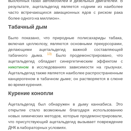
выхлопных газах автомобилей и дизельных двигателей. В
результате, ацетальдегид является «одним из наиболее
часто встречающихся авиационных ядов с риском рака
более одного на миллион».
Табачный дым
Было показано, что природные полисахариды табака,
включая целлюлозу, являются основными прекурсорами,
делающими ацетальдегид важной составляющей
13)
табачного дыма.
Было продемонстрировано, что
ацетальдегид обладает синергетическим эффектом с
никотином
в исследованиях зависимости на грызунах.
Ацетальдегид также является наиболее распространенным
канцерогеном в табачном дыме; он растворяется в слюне
во время курения.
Курение конопли
Ацетальдегид был обнаружен в дыму каннабиса. Это
открытие стало возможным благодаря использованию
новых химических методов, которые продемонстрировали,
что присутствующий ацетальдегид вызывает повреждение
ДНК в лабораторных условиях.