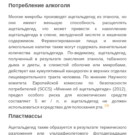
Потребление алкоголя
Многие микробы производят ацетальдегид из этанола, но
они имеют меньшую способность расщеплять
ацетальдегид, что может привести к накоплению
ацетальдегида в слюне, желудочной кислоте и кишечном
содержимом. Ферментированная пища и многие
алкогольные напитки также могут содержать значительные
количества ацетальдегида. По-видимому, ацетальдегид,
полученный в результате окисления этанола, табачного
дыма и диеты, в слизистой оболочке или микробами,
действует как кумулятивный канцероген в верхних отделах
пищеварительного тракта человека. По мнению Научного
комитета Европейской комиссии по безопасности
потребителей (SCCS) «Мнение об ацетальдегиде» (2012),
предел особого риска для косметических средств
составляет 5 мг / л, и ацетальдегид не должен
14)
использоваться в средствах для полоскания рта.
Пластмассы
Ацетальдегид также образуется в результате термического
разложения или ультрафиолетового фотодеградации