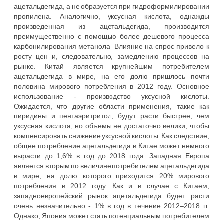
ацетальдегида, а не образуется при гидроформилировании
пропилена. Аналогично, уксусная кислота, однажды
произведенная из ацетальдегида, производится
преимущественно с помощью более дешевого процесса
карбонилирования метанола. Влияние на спрос привело к
росту цен и, следовательно, замедлению процессов на
рынке. Китай является крупнейшим потребителем
ацетальдегида в мире, на его долю пришлось почти
половина мирового потребления в 2012 году. Основное
использование - производство уксусной кислоты.
Ожидается, что другие области применения, такие как
пиридины и пентаэритритол, будут расти быстрее, чем
уксусная кислота, но объемы не достаточно велики, чтобы
компенсировать снижение уксусной кислоты. Как следствие,
общее потребление ацетальдегида в Китае может немного
вырасти до 1,6% в год до 2018 года. Западная Европа
является вторым по величине потребителем ацетальдегида
в мире, на долю которого приходится 20% мирового
потребления в 2012 году. Как и в случае с Китаем,
западноевропейский рынок ацетальдегида будет расти
очень незначительно - 1% в год в течение 2012–2018 гг.
Однако, Япония может стать потенциальным потребителем