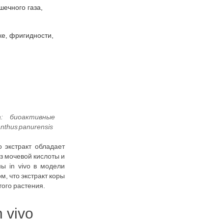
шечного газа,
ке, фригидности,
 экстракт обладает
з мочевой кислоты и
ы in vivo в модели
м, что экстракт коры
того растения.
 vivo