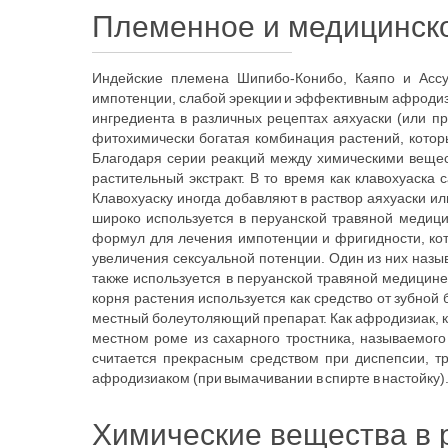
Племенное и медицинско
Индейские племена Шипибо-Конибо, Каяпо и Ассу
импотенции, слабой эрекции и эффективным афродизи
ингредиента в различных рецептах аяхуаски (или п
фитохимически богатая комбинация растений, котор
Благодаря серии реакций между химическими вещес
растительный экстракт. В то время как клавохуаска
Клавохуаску иногда добавляют в раствор аяхуаски и
широко используется в перуанской травяной медиц
формул для лечения импотенции и фригидности, кот
увеличения сексуальной потенции. Один из них называ
также используется в перуанской травяной медицин
корня растения используется как средство от зубной
местный болеутоляющий препарат. Как афродизиак, кл
местном роме из сахарного тростника, называемого 
считается прекрасным средством при диспепсии, т
афродизиаком (при вымачивании в спирте в настойку)
Химические вещества в 