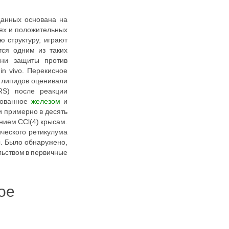
данных основана на
иях и положительных
 структуру, играют
тся одним из таких
ени защиты против
in vivo. Перекисное
ие липидов оценивали
RS) после реакции
едованное
железом
и
и примерно в десять
нием CCl(4) крысам.
ческого ретикулума
ы. Было обнаружено,
льством в первичные
ое