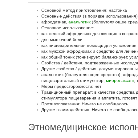
Основной метод приготовления: настойка
Основные действия (в порядке использования)
афродизиак,
анальгетик
(болеутоляющее средс
Основное использование:
как женский афродизиак для женщин в возрас
для мышечной боли
как пищеварительная помощь для успокоения ж
как мужской афродизиак и средство для лечен
как общий тоник (тонизирует, балансирует, ус
Свойства / действия, подтвержденные исследо
Другие свойства / действия, документированн
анальгетик (болеутоляющее средство), афродиз
пищеварительный стимулятор,
миорелаксант
, 
Меры предосторожности: нет
Традиционный препарат: в качестве средства д
стимулятора пищеварения и аппетита, готовят 
Противопоказания: Ничего не сообщалось.
Другие взаимодействия: Ничего не сообщалос
Этномедицинское исполь