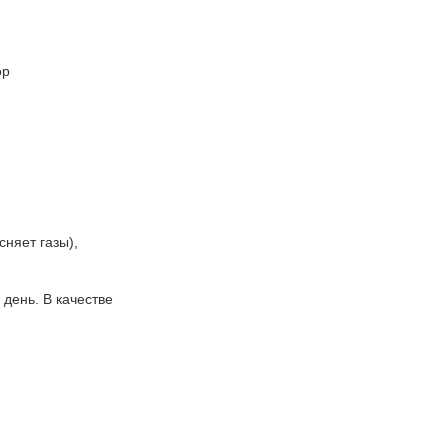
ор
няет газы),
 день. В качестве