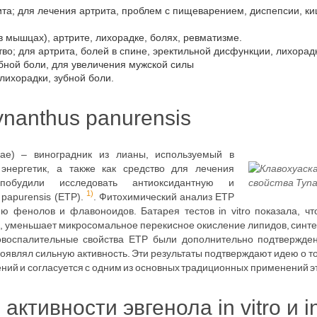
та; для лечения артрита, проблем с пищеварением, диспепсии, ки
в мышцах), артрите, лихорадке, болях, ревматизме.
во; для артрита, болей в спине, эректильной дисфункции, лихорад
бной боли, для увеличения мужской силы
 лихорадки, зубной боли.
nanthus panurensis
ceae) – виноградник из лианы, используемый в
энергетик, а также как средство для лечения
побудили исследовать антиоксидантную и
1)
 papurensis (ETP).
. Фитохимический анализ ETP
 фенолов и флавоноидов. Батарея тестов in vitro показала, что
, уменьшает микросомальное перекисное окисление липидов, синте
овоспалительные свойства ETP были дополнительно подтвержден
роявлял сильную активность. Эти результаты подтверждают идею о то
ений и согласуется с одним из основных традиционных применений э
ктивности эвгенола in vitro и in