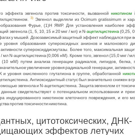
о эффекта эвгенола против токсичности, вызванной
никотином
i
3)
етилцистеином.
Эвгенол выделяли из Ocimum gratissimum и хар
образования Фурье, (1)H ЯМР. Для установления наиболее эф
 эвгенола (1, 5, 10, 15 и 20 мкг / мл) и N-
ацетилцистеина
(0,25, 0,
агах у мышей. Дозозависимый защитный эффект наблюдался при вс
ие уровня образования супероксидных анионов и малонового ди
 активности супероксиддисмутазы. Более того, максимальная защ
 / мл N-ацетилцистеина (0,006 нМ). Кроме того, эвгенол (15,0 мкг / мл
на (10 мМ) путем анализа генерации радикалов, липидов, белка,
 значительное увеличение уровня радикальной генерации, активнос
 и уровня окисленного глутатиона в группе, обработанной
никот
етилцистеина. Антиоксидантный статус был значительно снижен в г
помощью эвгенола и N-ацетилцистеина. Защита эвгенолом от токсич
 данные свидетельствуют о потенциальном использовании и преи
ора индуцированного никотином клеточного повреждения, и его м
тва против токсичности никотина.
антных, цитотоксических, ДНК-
щищающих эффектов летучих