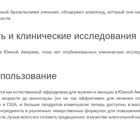
ный бразильскими учеными, обнаружил алкалоид, который они наз
масла.
ть и клинические исследования
в Южной Америке, пока нет опубликованных клинических иссле
спользование
тся как естественный афродизиак для мужчин и женщин в Южной А
 возрасте до менопаузы (но не так эффективен для лечения п
о в США, и больше продуктов клавохуаски теперь доступны в маг
е ингредиента в различных лекарственных формулах для повышени
, лучше всего его готовить традиционно: в качестве алкогольной на