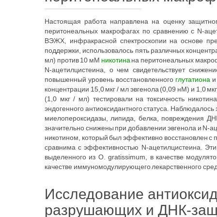
Настоящая работа направлена на оценку защитног
перитонеальных макрофагах по сравнению с N-ац
ВЭЖХ, инфракрасной спектроскопии на основе пре
поддержки, использовалось пять различных концентраций
мл) против 10 мМ
никотина
на перитонеальных макроф
N-ацетилцистеина, о чем свидетельствует снижен
повышенный уровень восстановленного
глутатиона
и
концентрации 15,0 мкг / мл эвгенола (0,09 нМ) и 1,0 мкг
(1,0 мкг / мл) тестировали на токсичность никоти
эндогенного антиоксидантного статуса. Наблюдалось
миелопероксидазы, липида, белка, повреждения ДНК
значительно снижены при добавлении эвгенола и N-ац
никотином, который был эффективно восстановлен с 
сравнима с эффективностью N-ацетилцистеина. Эти
выделенного из O. gratissimum, в качестве модулят
качестве иммуномодулирующего лекарственного средс
Исследование антиоксид
разрушающих и ДНК-за