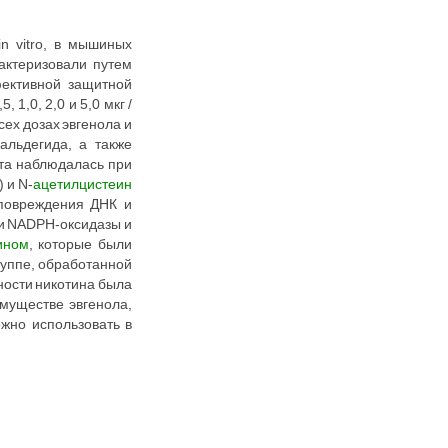
n vitro, в мышиных
актеризовали путем
фективной защитной
5, 1,0, 2,0 и 5,0 мкг /
ех дозах эвгенола и
альдегида, а также
ита наблюдалась при
) и N-
ацетилцистеин
 повреждения ДНК и
ти NADPH-оксидазы и
ином
, которые были
руппе, обработанной
ности никотина была
муществе эвгенола,
ожно использовать в