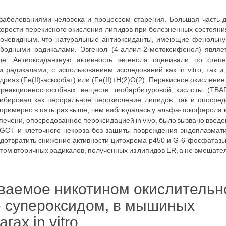
заболеваниями человека и процессом старения. Большая часть 
корости перекисного окисления липидов при болезненных состоян
очевидным, что натуральные антиоксиданты, имеющие фенольную
бодными радикалами. Эвгенол (4-аллил-2-метоксифенол) являе
е. Антиоксидантную активность эвгенола оценивали по степ
адикалами, с использованием исследований как in vitro, так и 
дриях (Fe(II)-аскорбат) или (Fe(II)+H(2)O(2). Перекисное окислен
 реакционноспособных веществ тиобарбитуровой кислоты (TBA
гибировал как пероральное перокисление липидов, так и опоср
примерно в пять раз выше, чем наблюдалась у альфа-токоферола 
печени, опосредованное пероксидацией in vivo, было вызвано введе
SGOT и клеточного некроза без защиты повреждения эндоплазмати
едотвратить снижение активности цитохрома p450 и G-6-фосфатаз
том вторичных радикалов, полученных из липидов ER, а не вмешате
ваемое никотином окислительн
 супероксидом, в мышиных
ах in vitro