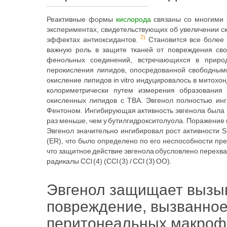
Реактивные формы
кислорода
связаны со многими 
экспериментах, свидетельствующих об увеличении с
2)
эффектах антиоксидантов.
Становится все более 
важную роль в защите тканей от повреждения сво
фенольных соединений, встречающихся в природ
перокисления липидов, опосредованной свободными р
окисление липидов in vitro индуцировалось в митохон
колориметрически путем измерения образования
окисленных липидов с TBA. Эвгенол полностью ин
Фентоном. Ингибирующая активность эвгенола была 
раз меньше, чем у бутилгидрокситолуола. Поражение 
Эвгенол значительно ингибировал рост активности 
(ER), что было определено по его неспособности пр
что защитное действие эвгенола обусловлено перехва
радикалы CCl (4) (CCl (3) / CCl (3) OO).
Эвгенол защищает вызы
повреждение, вызванное
перитонеальных макрофаг