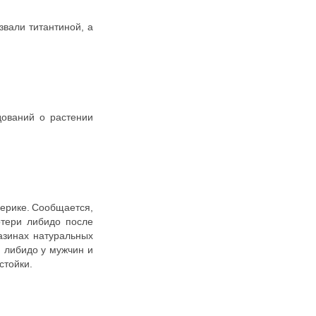
вали титантиной, а
дований о растении
мерике. Сообщается,
отери либидо после
азинах натуральных
я либидо у мужчин и
стойки.