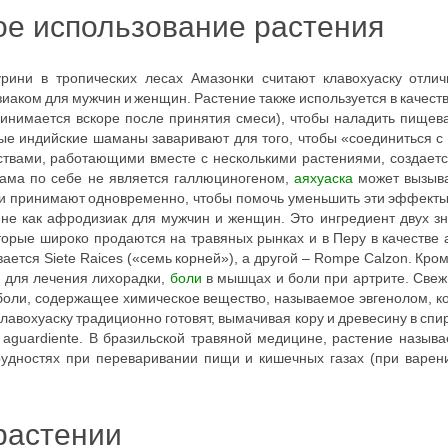
е использование растения
рини в тропических лесах Амазонки считают клавохуаску отли
аком для мужчин и женщин. Растение также используется в качест
ринимается вскоре после принятия смеси), чтобы наладить пищев
ые индийские шаманы заваривают для того, чтобы «соединиться 
твами, работающими вместе с несколькими растениями, создает
 сама по себе не является галлюциногеном,
аяхуаска
может вызыва
ли принимают одновременно, чтобы помочь уменьшить эти эффекты
ине как афродизиак для мужчин и женщин. Это ингредиент двух з
орые широко продаются на травяных рынках и в Перу в качестве 
ется Siete Raices («семь корней»), а другой – Rompe Calzon. Кром
е для лечения лихорадки,
боли
в мышцах и боли при артрите. Свеж
 боли, содержащее химическое вещество, называемое эвгенолом, ко
авохуаску традиционно готовят, вымачивая кору и древесину в спирт
aguardiente. В бразильской травяной медицине, растение называе
рудностях при переваривании пищи и кишечных газах (при варени
.
растении