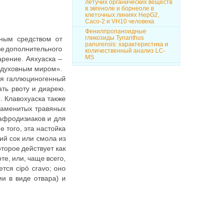
летучих органических веществ
в эвгеноле и борнеоле в
клеточных линиях HepG2,
Caco-2 и VH10 человека
Фенилпропаноидные
гликозиды Tynanthus
чным средством от
panurensis: характеристика и
ве дополнительного
количественный анализ LC-
MS
арение. Аяхуаска –
с духовным миром».
ся галлюциногенный
ть рвоту и диарею.
. Клавохуаска также
наменитых травяных
афродизиаков и для
е того, эта настойка
ий сок или смола из
торое действует как
е, или, чаще всего,
тся cipó cravo; оно
и в виде отвара) и