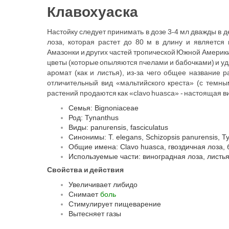
Клавохуаска
Настойку следует принимать в дозе 3-4 мл дважды в 
лоза, которая растет до 80 м в длину и является
Амазонки и других частей тропической Южной Америк
цветы (которые опыляются пчелами и бабочками) и уд
аромат (как и листья), из-за чего общее название 
отличительный вид «мальтийского креста» (с темны
растений продаются как «clavo huasca» - настоящая в
Семья: Bignoniaceae
Род: Tynanthus
Виды: panurensis, fasciculatus
Синонимы: T. elegans, Schizopsis panurensis, T
Общие имена: Clavo huasca, гвоздичная лоза, бе
Используемые части: виноградная лоза, листья
Свойства и действия
Увеличивает либидо
Снимает
боль
Стимулирует пищеварение
Вытесняет газы