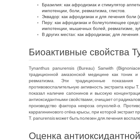
Бразилия: как афродизиак и стимулятор аппети
импотенции, боли, ревматизма, глистов.
Эквадор: как афродизиак и для лечения боли (
Перу: как афродизиак и болеутоляющее средст
импотенции, мышечных болей, ревматизме, зу
В других местах: как афродизиак; для лечения
Биоактивные свойства Ty
Tynanthus panurensis (Bureau) Sanwith (Bignonia
традиционной амазонской медицине как тоник и 
ревматизма. Эти традиционные показания 
противовоспалительную активность экстракта коры Т.
показал наличие сапонинов и высокую концентрацию
антиоксидантными свойствами, очищает от радикалов
производство фактора некроза опухолей-α. Против
каррагининового отёка крысы, при которой экстракт п
T. panurensis может быть полезен для лечения воспал
Оценка антиоксидантной а