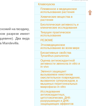
Клавохуаска
Племенное и медицинское
использование растения
Химические вещества в
растении
Биологическая активность и
клинические исследования
хожий на гвоздику,
Текущее практическое
чном разрезе имеет
использование
дцевине). Два вида
РЕЗЮМЕ
 Mandevilla.
Этномедицинское
использование во всем мире
Биоактивные свойства
Tynanthus panurensis
Оценка антиоксидантной
активности эвгенола in vitro и
in vivo
Эвгенол защищает
Наверх
вызываемое никотином
окислительное повреждение,
вызванное супероксидом, в
мышиных перитонеальных
макрофагах in vitro
Исследование
антиоксидантных,
цитотоксических, ДНК-
разрушающих и ДНК-
защищающих эффектов