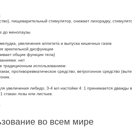
:
тво), пищеварительный стимулятор, снижает лихорадку, стимулят
те до менопаузы
елудка, увеличения аппетита и выпуска кишечных газов
ия эректильной дисфункции
иливает общие функции тела)
ваниями: нет
ые традиционным использованием:
иак, противоревматическое средство, ветрогонное средство (вытес
тоник.
ля увеличения либидо, 3-4 мл настойки 4: 1 принимается дважды в
1 стакан лозы или листьев.
ь
зование во всем мире