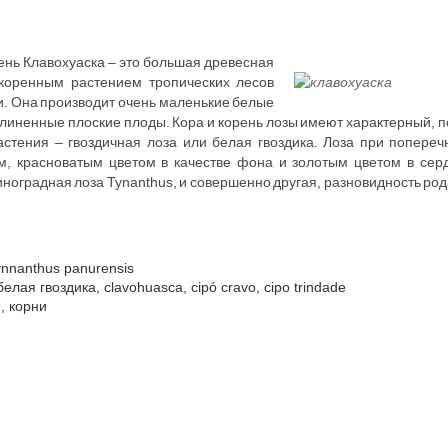
день Клавохуаска – это большая древесная
 коренным растением тропических лесов
и. Она производит очень маленькие белые
линенные плоские плоды. Кора и корень лозы имеют характерный, по
растения – гвоздичная лоза или белая гвоздика. Лоза при попере
м, красноватым цветом в качестве фона и золотым цветом в сер
иноградная лоза Tynanthus, и совершенно другая, разновидность рода
ynnanthus panurensis
лая гвоздика, clavohuasca, cipó cravo, cipo trindade
, корни