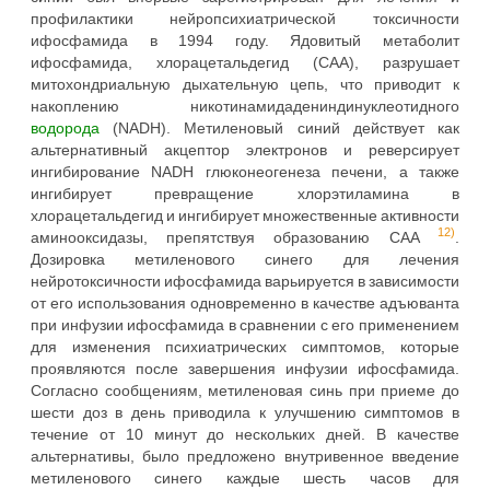
профилактики нейропсихиатрической токсичности
ифосфамида в 1994 году. Ядовитый метаболит
ифосфамида, хлорацетальдегид (CAA), разрушает
митохондриальную дыхательную цепь, что приводит к
накоплению никотинамидадениндинуклеотидного
водорода
(NADH). Метиленовый синий действует как
альтернативный акцептор электронов и реверсирует
ингибирование NADH глюконеогенеза печени, а также
ингибирует превращение хлорэтиламина в
хлорацетальдегид и ингибирует множественные активности
12)
аминооксидазы, препятствуя образованию CAA
.
Дозировка метиленового синего для лечения
нейротоксичности ифосфамида варьируется в зависимости
от его использования одновременно в качестве адъюванта
при инфузии ифосфамида в сравнении с его применением
для изменения психиатрических симптомов, которые
проявляются после завершения инфузии ифосфамида.
Согласно сообщениям, метиленовая синь при приеме до
шести доз в день приводила к улучшению симптомов в
течение от 10 минут до нескольких дней. В качестве
альтернативы, было предложено внутривенное введение
метиленового синего каждые шесть часов для