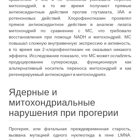
митохондрий, в то же время получают прямые
антиоксидантные действия против глутамата, IAA и
ротеноновых действий. Хлорофенотиазин проявлял
прямое антиоксидантное действие в анализе лизата
митохондрий по сравнению с МС, что требовало
восстановления при помощи NADH и митохондрий. МС
повышал сложную внутривенную экспрессию и активность,
в то время как 2-хлорофенотиазин не оказывал никакого
эффекта. Исследование показало, что МС может ослаблять
продуцирование супероксида, функционируя как
альтернативный носитель переноса митохондрий и как
регенерируемый антиоксидант в митохондриях.
Ядерные и
митохондриальные
нарушения при прогерии
Прогерия, или фатальная преждевременная старость,
вызвана мутацией одного нуклеотида в гене LMNA.