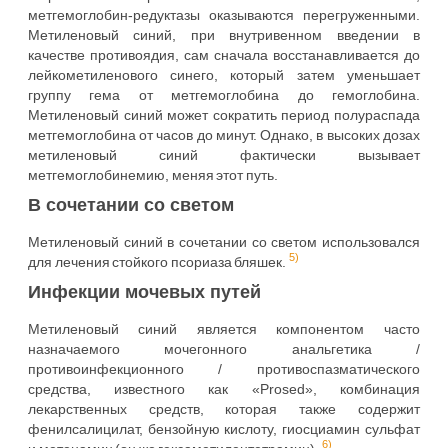
метгемоглобин-редуктазы оказываются перегруженными.
Метиленовый синий, при внутривенном введении в
качестве противоядия, сам сначала восстанавливается до
лейкометиленового синего, который затем уменьшает
группу гема от метгемоглобина до гемоглобина.
Метиленовый синий может сократить период полураспада
метгемоглобина от часов до минут. Однако, в высоких дозах
метиленовый синий фактически вызывает
метгемоглобинемию, меняя этот путь.
В сочетании со светом
Метиленовый синий в сочетании со светом использовался
5)
для лечения стойкого псориаза бляшек.
Инфекции мочевых путей
Метиленовый синий является компонентом часто
назначаемого мочегонного анальгетика /
противоинфекционного / противоспазматического
средства, известного как «Prosed», комбинация
лекарственных средств, которая также содержит
фенилсалицилат, бензойную кислоту, гиосциамин сульфат
6)