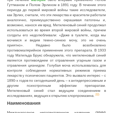
Гуттманом и Полом Эрлихом в 1891 году. В течение этого
периода до первой мировой войны такие исследователи,
как Эрлих, считали, что эти лекарства и красители работали
аналогично, преимущественно окрашивая патогены и,
возможно, нанося им вред. Метиленовый синий продолжал
использоваться во время второй мировой войны, причем
солдаты его недолюбливали: «Даже в туалете, когда мы
мочимся и видим темно-синюю мочу, это не очень
приятно». Недавно было возобновлено
противомалярийное применение этого препарата. В 1933
году Матильда Брукс обнаружила, что метиленовый синий
является противоядием от отравления угарным газом и
отравления цианидом. Голубая моча использовалась для
контроля соблюдения нормативных режимов приема
лекарств у психических пациентов. Это вызвало интерес – с
1890-х годов по сегодняшний день – к антидепрессивным и
другим психотропным эффектам препаратам.
Метиленовый синий стал ведущим соединением в
22)
исследованиях, ведущих к открытию хлорпромазина.
Наименования
Международное непатентованное название (МНН)