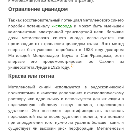
и метенамин (он же гексаметилентетрамин).
Отравление цианидом
Так как восстановительный потенциал метиленового синего
подобен потенциалу
кислорода
и может быть уменьшен
компонентами электронной транспортной цепи, большие
дозы метиленового синего иногда используются как
противоядие от отравления цианидом калия. Этот метод
впервые был успешно опробован в 1933 году доктором
Матильдой Молденхауэр Брукс в Сан-Франциско, хотя
впервые его продемонстрировал Бо Сахлин из
7)
университета Лунда в 1926 году.
Краска или пятна
Метиленовый синий используется в эндоскопической
полипэктомии в качестве дополнения к физиологическому
раствору или адреналину и используется для инъекции в
подслизистую оболочку вокруг полипа, подлежащего
удалению. Это позволяет идентифицировать плоскость
подслизистой ткани после удаления полипа, что полезно
при определении того, нужно ли удалять больше ткани, и
существует ли высокий риск перфорации. Метиленовый