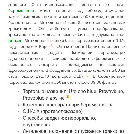
зеленого. Хотя использование препарата во время
беременности
может нанести вред ребенку, отсутствие
такого использования при метгемоглобинемии, вероятно,
более опасно. Метиленовый синий является тиазиновым
красителем. Он действует путем преобразования
трехвалентного железа в гемоглобин и в двухвалентное
железо
. Метиленовый синий был впервые изготовлен в 1876
1)
году Генрихом Каро
. Он включен в Перечень основных
лекарственных средств Всемирной организации
здравоохранения – список наиболее эффективных и
безопасных лекарств, необходимых в системе
здравоохранения. В Соединенных Штатах флакон на 50 мг
2)
стоит около 191,40 долларов США
. В Соединенном
Королевстве, флакон на 50 мг стоит около 39,38 фунтов.
Торговые названия: Urelene blue, Provayblue,
3)
Proveblue и другие
Категория препарата при беременности:
США: X (противопоказано)
Способы введения: перорально,
внутривенно
Легальное положение: отпускается только по