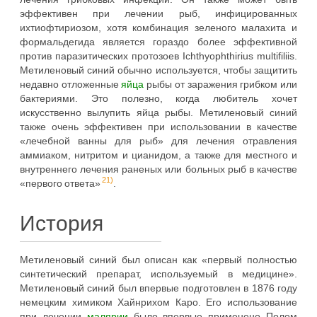
эффективен при лечении рыб, инфицированных
ихтиофтириозом, хотя комбинация зеленого малахита и
формальдегида является гораздо более эффективной
против паразитических протозоев Ichthyophthirius multifiliis.
Метиленовый синий обычно используется, чтобы защитить
недавно отложенные
яйца
рыбы от заражения грибком или
бактериями. Это полезно, когда любитель хочет
искусственно вылупить яйца рыбы. Метиленовый синий
также очень эффективен при использовании в качестве
«лечебной ванны для рыб» для лечения отравления
аммиаком, нитритом и цианидом, а также для местного и
внутреннего лечения раненых или больных рыб в качестве
21)
«первого ответа»
.
История
Метиленовый синий был описан как «первый полностью
синтетический препарат, используемый в медицине».
Метиленовый синий был впервые подготовлен в 1876 году
немецким химиком Хайнрихом Каро. Его использование
при лечении
малярии
было впервые применено Полом