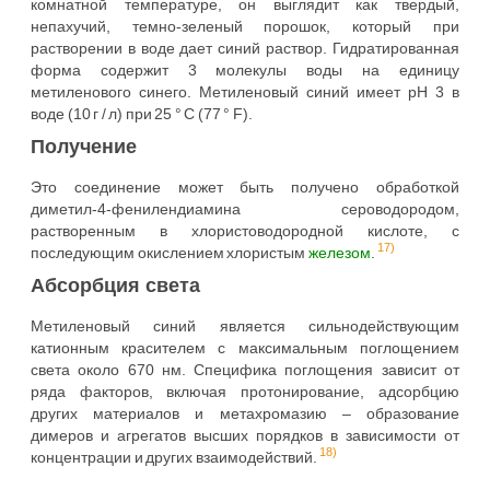
комнатной температуре, он выглядит как твердый,
непахучий, темно-зеленый порошок, который при
растворении в воде дает синий раствор. Гидратированная
форма содержит 3 молекулы воды на единицу
метиленового синего. Метиленовый синий имеет рН 3 в
воде (10 г / л) при 25 ° C (77 ° F).
Получение
Это соединение может быть получено обработкой
диметил-4-фенилендиамина сероводородом,
растворенным в хлористоводородной кислоте, с
17)
последующим окислением хлористым
железом
.
Абсорбция света
Метиленовый синий является сильнодействующим
катионным красителем с максимальным поглощением
света около 670 нм. Специфика поглощения зависит от
ряда факторов, включая протонирование, адсорбцию
других материалов и метахромазию – образование
димеров и агрегатов высших порядков в зависимости от
18)
концентрации и других взаимодействий.