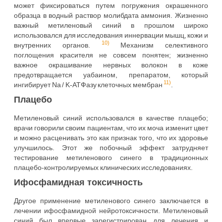
может фиксироваться путем погружения окрашенного
образца в водный раствор молибдата аммония. Жизненно
важный метиленовый синий в прошлом широко
использовался для исследования иннервации мышц, кожи и
10)
внутренних органов.
Механизм селективного
поглощения красителя не совсем понятен; жизненно
важное окрашивание нервных волокон в коже
предотвращается уабаином, препаратом, который
11)
ингибирует Na / K-АТФазу клеточных мембран
.
Плацебо
Метиленовый синий использовался в качестве плацебо;
врачи говорили своим пациентам, что их моча изменит цвет
и можно расценивать это как признак того, что их здоровье
улучшилось. Этот же побочный эффект затрудняет
тестирование метиленового синего в традиционных
плацебо-контролируемых клинических исследованиях.
Ифосфамидная токсичность
Другое применение метиленового синего заключается в
лечении ифосфамидной нейротоксичности. Метиленовый
синий был впервые зарегистрирован для лечения и