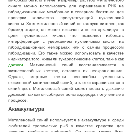
синего можно использовать для окрашивания РНК на
гибридизационных мембранах в северном блоттинге для
проверки количества присутствующей нуклеиновой
кислоты. Хотя метиленовый синий не так чувствителен, как
бромид этидия, он менее токсичен и не интеркалирует в
цепи нуклеиновых кислот, что позволяет избежать
интерференции с удержанием нуклеиновых кислот на
гибридизационных мембранах или с самим процессом
гибридизации. Его также можно использовать в качестве
индикатора того, живы ли эукариотические клетки, такие как
дрожжи
. Метиленовый синий восстанавливается в
жизнеспособных клетках, оставляя их неокрашенными.
Однако, мертвые клетки неспособны уменьшить
окисленный метиленовый синий, и клетки окрашиваются в
синий цвет. Метиленовый синий может мешать дыханию
дрожжей, так как он собирает ионы водорода, полученные в
процессе.
Аквакультура
Метиленовый синий используется в аквакультуре и среди
любителей тропических рыб в качестве средства для
лечения грибковых инфекций. Он также может быть