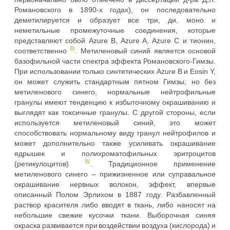
Романовского в 1890-х годах), он последовательно
деметилируется и образует все три, ди, моно и
неметильные промежуточные соединения, которые
представляют собой Azure B, Azure A, Azure C и тионин,
8)
соответственно
. Метиленовый синий является основой
базофильной части спектра эффекта Романовского-Гимзы.
При использовании только синтетических Azure B и Eosin Y,
он может служить стандартным пятном Гимзы; но без
метиленового синего, нормальные нейтрофильные
гранулы имеют тенденцию к избыточному окрашиванию и
выглядят как токсичные гранулы. С другой стороны, если
используется метиленовый синий, это может
способствовать нормальному виду гранул нейтрофилов и
может дополнительно также усиливать окрашивание
ядрышек и полихроматофильных эритроцитов
9)
(ретикулоцитов)
. Традиционное применение
метиленового синего – прижизненное или суправальное
окрашивание нервных волокон, эффект, впервые
описанный Полом Эрлихом в 1887 году. Разбавленный
раствор красителя либо вводят в ткань, либо наносят на
небольшие свежие кусочки ткани. Выборочная синяя
окраска развивается при воздействии воздуха (кислорода) и