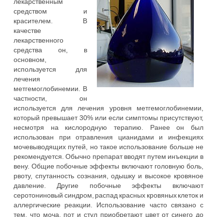
лекарственным
средством и
красителем. В
качестве
лекарственного
средства он, в
основном,
используется для
лечения
метгемоглобинемии. В
частности, он
используется для лечения уровня метгемоглобинемии,
который превышает 30% или если симптомы присутствуют,
несмотря на кислородную терапию. Ранее он был
использован при отравления цианидами и инфекциях
мочевыводящих путей, но такое использование больше не
рекомендуется. Обычно препарат вводят путем инъекции в
вену. Общие побочные эффекты включают головную боль,
рвоту, спутанность сознания, одышку и высокое кровяное
давление. Другие побочные эффекты включают
серотониновый синдром, распад красных кровяных клеток и
аллергические реакции. Использование часто связано с
тем, что моча, пот и стул приобретают цвет от синего до