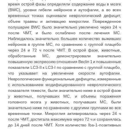
время острой фазы определяли содержание воды в мозге
(BWC), уровни гибели нейронов и аутофагии, а во всех
временных точках оценивали неврологический дефицит,
объем травмы и активацию микроглии. Поврежденное
полушарие BWC было значительно увеличено через 24 ч
после ЧМТ, и было ослаблено после лечения MС.
Наблюдалось значительно большее количество выживших
нейронов в группе MС, по сравнению с группой плацебо
через 24 и 72 ч после ЧМТ. В острой фазе, животные,
обработанные МС, демонстрировали значительно
повышенную экспрессию отношения Beclin 1 и повышенные
показатели LC3-II к LC3-I по сравнению с группой плацебо,
что указывает на увеличение скорости аутофагии.
Неврологические функциональные дефициты, измеренные
с использованием модифицированного неврологического
показателя тяжести, были значительно ниже в острой фазе
у животных, получавших МС, и объемы поражения
головного мозга у животных, получавших МС, были
значительно ниже по сравнению с другими группами во все
временные точки. Микроглия активировалась через 24 ч
после ЧМТ, достигала максимума через 72 ч и сохранялась
до 14 дней после ЧМТ. Хотя количество Iba-1-позитивных