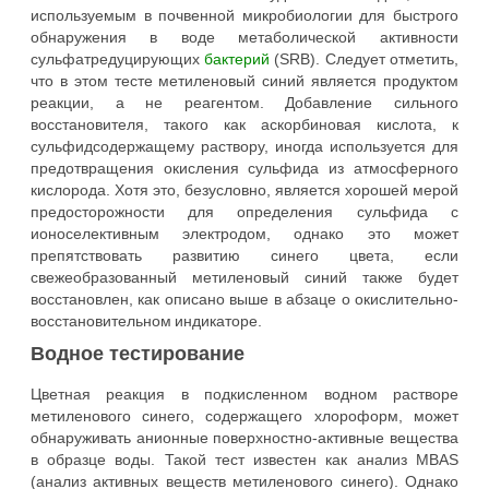
используемым в почвенной микробиологии для быстрого
обнаружения в воде метаболической активности
сульфатредуцирующих
бактерий
(SRB). Следует отметить,
что в этом тесте метиленовый синий является продуктом
реакции, а не реагентом. Добавление сильного
восстановителя, такого как аскорбиновая кислота, к
сульфидсодержащему раствору, иногда используется для
предотвращения окисления сульфида из атмосферного
кислорода. Хотя это, безусловно, является хорошей мерой
предосторожности для определения сульфида с
ионоселективным электродом, однако это может
препятствовать развитию синего цвета, если
свежеобразованный метиленовый синий также будет
восстановлен, как описано выше в абзаце о окислительно-
восстановительном индикаторе.
Водное тестирование
Цветная реакция в подкисленном водном растворе
метиленового синего, содержащего хлороформ, может
обнаруживать анионные поверхностно-активные вещества
в образце воды. Такой тест известен как анализ MBAS
(анализ активных веществ метиленового синего). Однако