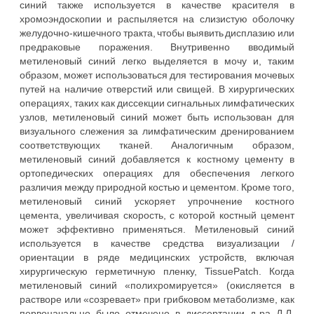
синий также используется в качестве красителя в
хромоэндоскопии и распыляется на слизистую оболочку
желудочно-кишечного тракта, чтобы выявить дисплазию или
предраковые поражения. Внутривенно вводимый
метиленовый синий легко выделяется в мочу и, таким
образом, может использоваться для тестирования мочевых
путей на наличие отверстий или свищей. В хирургических
операциях, таких как диссекции сигнальных лимфатических
узлов, метиленовый синий может быть использован для
визуального слежения за лимфатическим дренированием
соответствующих тканей. Аналогичным образом,
метиленовый синий добавляется к костному цементу в
ортопедических операциях для обеспечения легкого
различия между природной костью и цементом. Кроме того,
метиленовый синий ускоряет упрочнение костного
цемента, увеличивая скорость, с которой костный цемент
может эффективно применяться. Метиленовый синий
используется в качестве средства визуализации /
ориентации в ряде медицинских устройств, включая
хирургическую герметичную пленку, TissuePatch. Когда
метиленовый синий «полихромируется» (окисляется в
растворе или «созревает» при грибковом метаболизме, как
первоначально было отмечено в диссертации д-ра Д.Л.