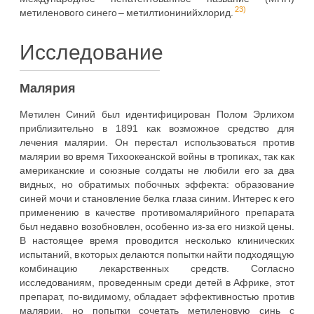
23)
метиленового синего – метилтионинийхлорид.
Исследование
Малярия
Метилен Синий был идентифицирован Полом Эрлихом
приблизительно в 1891 как возможное средство для
лечения малярии. Он перестал использоваться против
малярии во время Тихоокеанской войны в тропиках, так как
американские и союзные солдаты не любили его за два
видных, но обратимых побочных эффекта: образование
синей мочи и становление белка глаза синим. Интерес к его
применению в качестве противомалярийного препарата
был недавно возобновлен, особенно из-за его низкой цены.
В настоящее время проводится несколько клинических
испытаний, в которых делаются попытки найти подходящую
комбинацию лекарственных средств. Согласно
исследованиям, проведенным среди детей в Африке, этот
препарат, по-видимому, обладает эффективностью против
малярии, но попытки сочетать метиленовую синь с