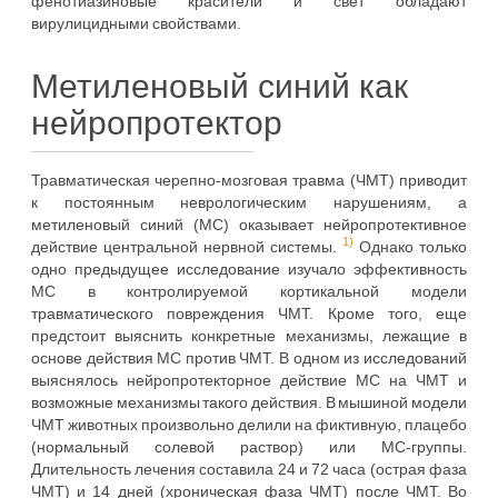
фенотиазиновые красители и свет обладают
вирулицидными свойствами.
Метиленовый синий как
нейропротектор
Травматическая черепно-мозговая травма (ЧМТ) приводит
к постоянным неврологическим нарушениям, а
метиленовый синий (MС) оказывает нейропротективное
1)
действие центральной нервной системы.
Однако только
одно предыдущее исследование изучало эффективность
МС в контролируемой кортикальной модели
травматического повреждения ЧМТ. Кроме того, еще
предстоит выяснить конкретные механизмы, лежащие в
основе действия МС против ЧМТ. В одном из исследований
выяснялось нейропротекторное действие МС на ЧМТ и
возможные механизмы такого действия. В мышиной модели
ЧМТ животных произвольно делили на фиктивную, плацебо
(нормальный солевой раствор) или МС-группы.
Длительность лечения составила 24 и 72 часа (острая фаза
ЧМТ) и 14 дней (хроническая фаза ЧМТ) после ЧМТ. Во