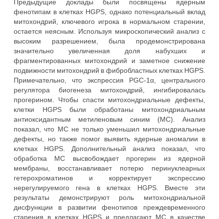
Предыдущие доклады были посвящены ядерным
фенотипам в клетках HGPS, однако потенциальный вклад
митохондрий, ключевого игрока в нормальном старении,
остается неясным. Используя микроскопический анализ с
высоким разрешением, была продемонстрирована
значительно увеличенная доля набухших и
фрагментированных митохондрий и заметное снижение
подвижности митохондрий в фибробластных клетках HGPS.
Примечательно, что экспрессия PGC-1α, центрального
регулятора биогенеза митохондрий, ингибировалась
прогерином. Чтобы спасти митохондриальные дефекты,
клетки HGPS были обработаны митохондриальным
антиоксидантным метиленовым синим (MС). Анализ
показал, что МС не только уменьшил митохондриальные
дефекты, но также помог выявить ядерные аномалии в
клетках HGPS. Дополнительный анализ показал, что
обработка МС высвобождает прогерин из ядерной
мембраны, восстанавливает потерю перинуклеарных
гетерохроматинов и корректирует экспрессию
нерегулируемого гена в клетках HGPS. Вместе эти
результаты демонстрируют роль митохондриальной
дисфункции в развитии фенотипов преждевременного
старения в клетках HGPS и предлагают МС в качестве