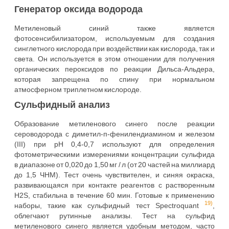
Генератор оксида водорода
Метиленовый синий также является
фотосенсибилизатором, используемым для создания
синглетного кислорода при воздействии как кислорода, так и
света. Он используется в этом отношении для получения
органических пероксидов по реакции Дильса-Альдера,
которая запрещена по спину при нормальном
атмосферном триплетном кислороде.
Сульфидный анализ
Образование метиленового синего после реакции
сероводорода с диметил-п-фенилендиамином и железом
(III) при рН 0,4-0,7 используют для определения
фотометрическими измерениями концентрации сульфида
в диапазоне от 0,020 до 1,50 мг / л (от 20 частей на миллиард
до 1,5 ЧНМ). Тест очень чувствителен, и синяя окраска,
развивающаяся при контакте реагентов с растворенным
H2S, стабильна в течение 60 мин. Готовые к применению
19)
наборы, такие как сульфидный тест Spectroquant
,
облегчают рутинные анализы. Тест на сульфид
метиленового синего является удобным методом, часто