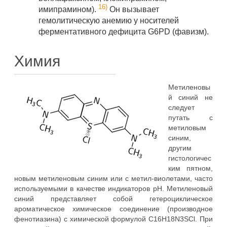
16)
имипрамином).
Он вызывает
гемолитическую анемию у носителей
ферментативного дефицита G6PD (фавизм).
Химия
Метиленовы
й синий не
следует
путать с
метиловым
синим,
другим
гистологичес
ким пятном,
новым метиленовым синим или с метил-виолетами, часто
используемыми в качестве индикаторов рН. Метиленовый
синий представляет собой гетероциклическое
ароматическое химическое соединение (производное
фенотиазина) с химической формулой C16H18N3SCl. При