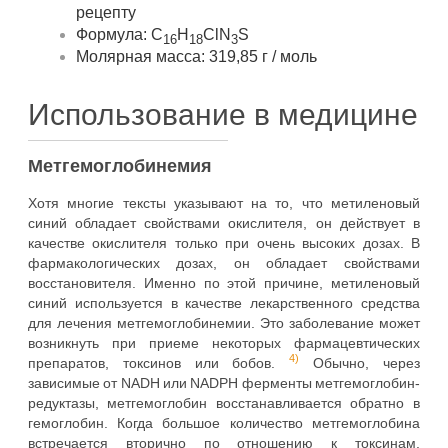
рецепту
Формула: C
H
ClN
S
16
18
3
Молярная масса: 319,85 г / моль
Использование в медицине
Метгемоглобинемия
Хотя многие тексты указывают на то, что метиленовый
синий обладает свойствами окислителя, он действует в
качестве окислителя только при очень высоких дозах. В
фармакологических дозах, он обладает свойствами
восстановителя. Именно по этой причине, метиленовый
синий используется в качестве лекарственного средства
для лечения метгемоглобинемии. Это заболевание может
возникнуть при приеме некоторых фармацевтических
4)
препаратов, токсинов или бобов.
Обычно, через
зависимые от NADH или NADPH ферменты метгемоглобин-
редуктазы, метгемоглобин восстанавливается обратно в
гемоглобин. Когда большое количество метгемоглобина
встречается вторично по отношению к токсинам,