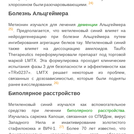
24)
хлорохином были разочаровывающими.
Болезнь Альцгеймера
Метионин изучался для лечения
деменции
Альцгеймера
25)
. Предполагается, что метиленовый синий влияет на
нейродегенерацию при болезни Альцгеймера путем
ингибирования агрегации белков тау. Метиленовый синий
также влияет на диссоциацию амилоидов. TauRx
Therapeutics переформулировали препарат под торговой
маркой LMTX. Эта формулировка проходит клинические
испытания фазы 3 для безопасности и эффективности как
«TRx0237». LMTX решает некоторые из проблем,
связанных с дозозависимостью, которые были подняты
26)
ранее в исследовании.
Биполярное расстройство
Метиленовый синий изучался как вспомогательное
средство при лечении
биполярного расстройства
.
Изучалась саркома Капоши, связанная со СПИДом, вирус
Западного Нила и инактивирование золотистого
27)
стафилококка и ВИЧ-1.
Более 70 лет известно, что