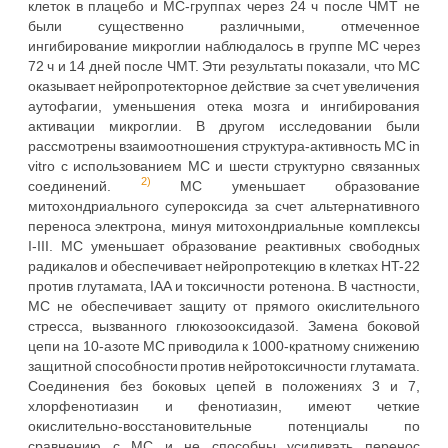
клеток в плацебо и MС-группах через 24 ч после ЧМТ не
были существенно различными, отмеченное
ингибирование микроглии наблюдалось в группе MС через
72 ч и 14 дней после ЧМТ. Эти результаты показали, что МС
оказывает нейропротекторное действие за счет увеличения
аутофагии, уменьшения отека мозга и ингибирования
активации микроглии. В другом исследовании были
рассмотрены взаимоотношения структура-активность MС in
vitro с использованием MС и шести структурно связанных
2)
соединений.
MС уменьшает образование
митохондриального супероксида за счет альтернативного
переноса электрона, минуя митохондриальные комплексы
I-III. MС уменьшает образование реактивных свободных
радикалов и обеспечивает нейропротекцию в клетках HT-22
против глутамата, IAA и токсичности ротенона. В частности,
МС не обеспечивает защиту от прямого окислительного
стресса, вызванного глюкозооксидазой. Замена боковой
цепи на 10-азоте МС приводила к 1000-кратному снижению
защитной способности против нейротоксичности глутамата.
Соединения без боковых цепей в положениях 3 и 7,
хлорфенотиазин и фенотиазин, имеют четкие
окислительно-восстановительные потенциалы по
сравнению с МС и не способны усиливать перенос